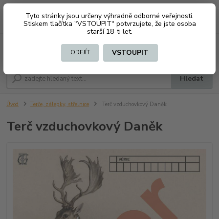
Tyto stránky jsou určeny výhradně odborné veřejnosti.
0
ks
CZK
+420 603794370
Stiskem tlačítka "VSTOUPIT" potvrzujete, že jste osoba
za
0 Kč
starší 18-ti let.
Menu
VSTOUPIT
ODEJÍT
Hledat
Úvod
Terče, zálepky, střelnice
Terč vzduchovkový Daněk
Terč vzduchovkový Daněk