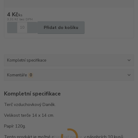
4 Kč
/
ks
3,31 Kč
bez DPH
Přidat do košíku
Kompletní specifikace
Komentáře
0
Kompletní specifikace
Terč vzduchovkový Daněk.
Velikost terče 14 x 14 cm.
Papír 120g.
Tento produkt je možné objednat pouze v násobcích 10 kusů.