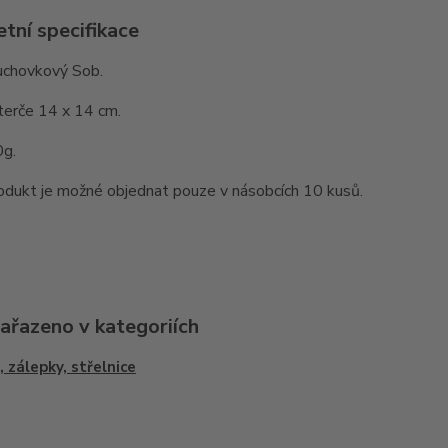
tní specifikace
uchovkový Sob.
terče 14 x 14 cm.
0g.
odukt je možné objednat pouze v násobcích 10 kusů.
zařazeno v kategoriích
, zálepky, střelnice