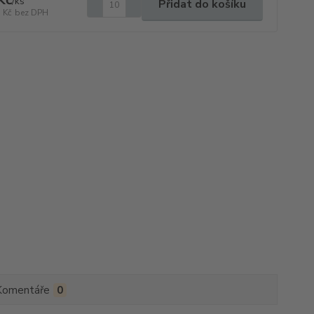
/
ks
Přidat do košíku
 Kč
bez DPH
Komentáře
0