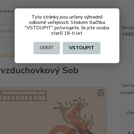
hrana soukromí
Doprava a platba
Tyto stránky jsou určeny výhradně
odborné veřejnosti. Stiskem tlačítka
"VSTOUPIT" potvrzujete, že jste osoba
Nevíte
Hledat
starší 18-ti let.
+420
VSTOUPIT
ODEJÍT
erče, zálepky, střelnice
Terč vzduchovkový Sob
 vzduchovkový Sob
Terč v
produk
Dos
4 