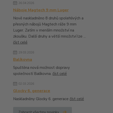
26.04.2026
Náboje Magtech 9 mm Luger
Nově naskladněno 8 druhů spolehlivých a
přesných nábojů Magtech ráže 9 mm
Luger. Zatím v menším množství na
zkoušku. Další druhy a větší množství lze ...
číst celé
29.03.2026
Balíkovna
Spuštěna nová možnost dopravy
společností Balíkovna.
číst celé
02.03.2026
Glocky 6. generace
Naskladněny Glocky 6. generace
číst celé
Zobrazit všechny novinky