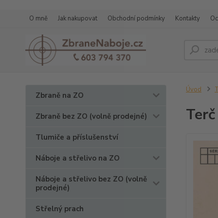
O mně
Jak nakupovat
Obchodní podmínky
Kontakty
Oc
Úvod
T
Zbraně na ZO
Terč
Zbraně bez ZO (volně prodejné)
Tlumiče a příslušenství
Náboje a střelivo na ZO
Náboje a střelivo bez ZO (volně
prodejné)
Střelný prach