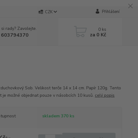
Přihlášení
CZK
 si rady? Zavolejte.
0
ks
za
0 Kč
 603794370
zduchovkový Sob. Velikost terče 14 x 14 cm. Papír 120g. Tento
t je možné objednat pouze v násobcích 10 kusů.
celý popis
tupnost
skladem 370 ks
Kč