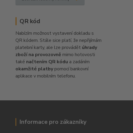
QR kód
Nabízím možnost vystavení dokladu s
QR kódem. Stále sice platí, že nepřijímám
platební karty, ale lze provádět
úhrady
zboží na provozovně
mimo hotovosti
také
načtením QR kódu
a zadáním
okamžité platby
pomocí bankovní
aplikace v mobilním telefonu.
Informace pro zákazníky