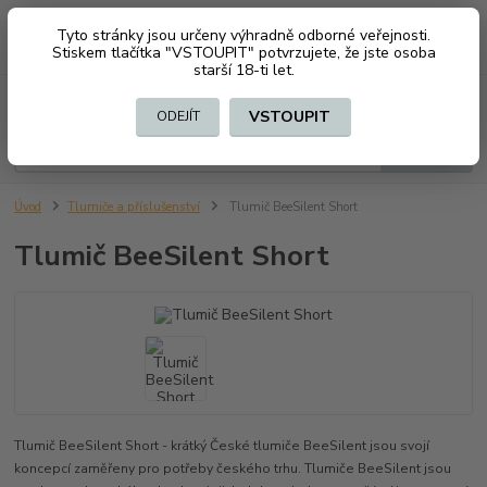
Tyto stránky jsou určeny výhradně odborné veřejnosti.
0
ks
CZK
+420 603794370
Stiskem tlačítka "VSTOUPIT" potvrzujete, že jste osoba
za
0 Kč
starší 18-ti let.
Menu
VSTOUPIT
ODEJÍT
Hledat
Úvod
Tlumiče a příslušenství
Tlumič BeeSilent Short
Tlumič BeeSilent Short
Tlumič BeeSilent Short - krátký České tlumiče BeeSilent jsou svojí
koncepcí zaměřeny pro potřeby českého trhu. Tlumiče BeeSilent jsou