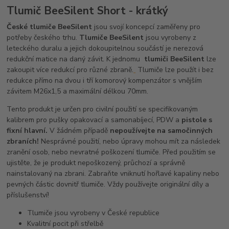
Tlumič BeeSilent Short - krátký
České tlumiče BeeSilent
jsou svojí koncepcí zaměřeny pro
potřeby českého trhu.
Tlumiče BeeSilent
jsou vyrobeny z
leteckého duralu a jejich dokoupitelnou součástí je nerezová
redukční matice na daný závit. K jednomu
tlumiči BeeSilent
lze
zakoupit více redukcí pro různé zbraně.
Tlumiče lze použít i bez
redukce přímo na dvou i tří komorový kompenzátor s vnějším
závitem M26x1,5 a maximální délkou 70mm
.
Tento produkt je určen pro civilní použití se specifikovaným
kalibrem pro pušky opakovací a samonabíjecí, PDW a
pistole s
fixní hlavní.
V žádném případě
nepoužívejte na samočinných
zbraních!
Nesprávné použití, nebo úpravy mohou mít za následek
zranění osob, nebo nevratné poškození tlumiče. Před použitím se
ujistěte, že je produkt nepoškozený, průchozí a správně
nainstalovaný na zbrani. Zabraňte vniknutí hořlavé kapaliny nebo
pevných částic dovnitř tlumiče. Vždy používejte originální díly a
příslušenství!
Tlumiče jsou vyrobeny v České republice
Kvalitní pocit při střelbě