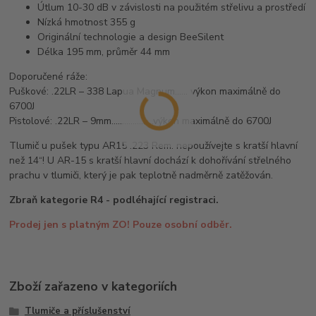
Útlum 10-30 dB v závislosti na použitém střelivu a prostředí
Nízká hmotnost 355 g
Originální technologie a design BeeSilent
Délka 195 mm, průměr 44 mm
Doporučené ráže:
Puškové: .22LR – 338 Lapua Magnum...... výkon maximálně do
6700J
Pistolové: .22LR – 9mm....................výkon maximálně do 6700J
Tlumič u pušek typu AR15 .223 Rem. nepoužívejte s kratší hlavní
než 14“! U AR-15 s kratší hlavní dochází k dohořívání střelného
prachu v tlumiči, který je pak teplotně nadměrně zatěžován.
Zbraň kategorie R4 - podléhající registraci.
Prodej jen s platným ZO! Pouze osobní odběr.
Zboží zařazeno v kategoriích
Tlumiče a příslušenství