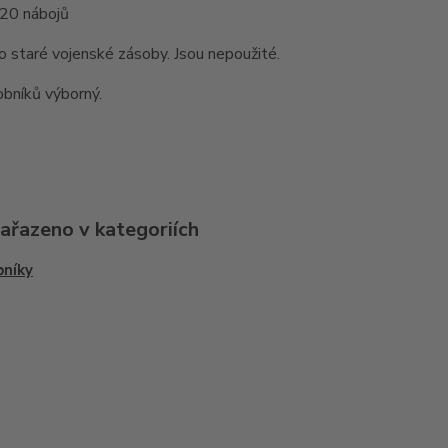
 20 nábojů
o staré vojenské zásoby. Jsou nepoužité.
bníků výborný.
zařazeno v kategoriích
bníky