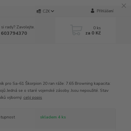
Přihlášení
CZK
 si rady? Zavolejte.
0
ks
za
0 Kč
 603794370
ík pro Sa-61 Škorpion 20 ran ráže: 7.65 Browning kapacita:
ojů Jedná se o staré vojenské zásoby. Jsou nepoužité. Stav
íků výborný.
celý popis
tupnost
skladem 4 ks