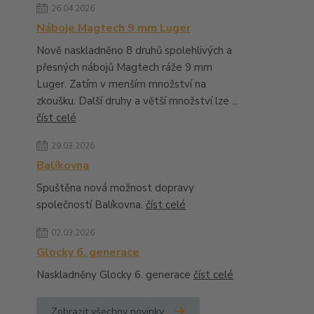
26.04.2026
Náboje Magtech 9 mm Luger
Nově naskladněno 8 druhů spolehlivých a
přesných nábojů Magtech ráže 9 mm
Luger. Zatím v menším množství na
zkoušku. Další druhy a větší množství lze ...
číst celé
29.03.2026
Balíkovna
Spuštěna nová možnost dopravy
společností Balíkovna.
číst celé
02.03.2026
Glocky 6. generace
Naskladněny Glocky 6. generace
číst celé
Zobrazit všechny novinky