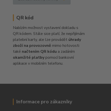
QR kód
Nabízím možnost vystavení dokladu s
QR kódem. Stále sice platí, že nepřijímám
platební karty, ale lze provádět
úhrady
zboží na provozovně
mimo hotovosti
také
načtením QR kódu
a zadáním
okamžité platby
pomocí bankovní
aplikace v mobilním telefonu.
Informace pro zákazníky