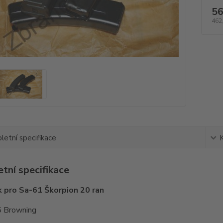
56
462
etní specifikace
tní specifikace
 pro Sa-61 Škorpion 20 ran
5 Browning