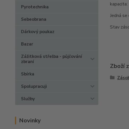
kapacita:
Pyrotechnika
Jedná se 
Sebeobrana
Stav záso
Dárkový poukaz
Bazar
Zážitková střelba - půjčování
zbraní
Zboží 
Sbírka
Záso
Spolupracuji
Služby
Novinky