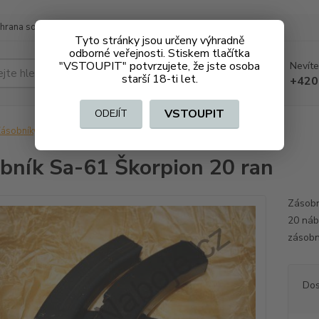
hrana soukromí
Doprava a platba
Tyto stránky jsou určeny výhradně
odborné veřejnosti. Stiskem tlačítka
"VSTOUPIT" potvrzujete, že jste osoba
Nevíte
Hledat
starší 18-ti let.
+420
VSTOUPIT
ODEJÍT
ásobníky
Zásobník Sa-61 Škorpion 20 ran
bník Sa-61 Škorpion 20 ran
Zásobn
20 náb
zásobn
Dos