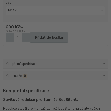
Závit
600 Kč
/
ks
495,87 Kč
bez DPH
Přidat do košíku
Kompletní specifikace
Komentáře
0
Kompletní specifikace
Závitová redukce pro tlumiče BeeSilent.
Redukce slouží pro montáž tlumičů BeeSilent na závity vašich