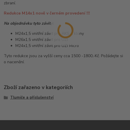
zbraní.
Redukce M14x1 nově v černém provedení !!!
Na objednávku tyto závity:
M24x1,5 vnitřní závit pro AKS a klony
M26x1,5 vnitřní závit pro UZI
M24x1,5 vnitřní závit pro UZI Micro
Tyto redukce jsou za vyšší ceny cca 1500 -1800,-Kč. Požádejte si
o nacenění.
Zboží zařazeno v kategoriích
Tlumiče a příslušenství