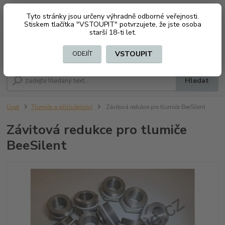
Tyto stránky jsou určeny výhradně odborné veřejnosti.
0
ks
CZK
+420 603794370
Stiskem tlačítka "VSTOUPIT" potvrzujete, že jste osoba
za
0 Kč
starší 18-ti let.
Menu
VSTOUPIT
ODEJÍT
Hledat
Úvod
Tlumiče a příslušenství
Závitová redukce pro tlumiče BeeSilent
Závitová redukce pro tlumiče
BeeSilent