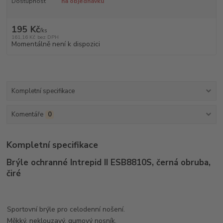
Dostupnost
na objednávku
195 Kč
/
ks
161,16 Kč
bez DPH
Momentálně není k dispozici
Kompletní specifikace
Komentáře
0
Kompletní specifikace
Brýle ochranné Intrepid II ESB8810S, černá obruba,
čiré
Sportovní brýle pro celodenní nošení.
Měkký, neklouzavý, gumový nosník.