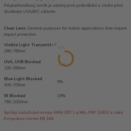
Polykarbonátový zorník je odolný proti poškrábání a chrání před
škodlivým UVA/B/C zářením.
Clear Lens:
General purposes for indoor applications that require
impact protection.
Visible Light Transmitted
96%
380-780nm
UVA, UVB Blocked
100%
200-380nm
Blue Light Blocked
9%
400-700nm
IR Blocked
18%
780-2000nm
Splňují balistické normy ANSI Z87.1 a MIL-PRF 32432 a také
Evropskou normu EN 166.