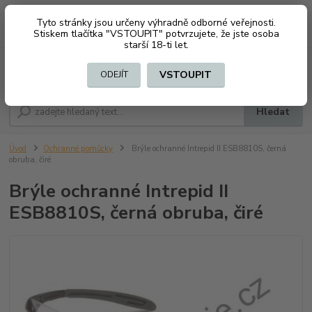
Tyto stránky jsou určeny výhradně odborné veřejnosti.
0
ks
CZK
+420 603794370
Stiskem tlačítka "VSTOUPIT" potvrzujete, že jste osoba
za
0 Kč
starší 18-ti let.
Menu
VSTOUPIT
ODEJÍT
Hledat
Úvod
Ochranné pomůcky
Brýle ochranné Intrepid II ESB8810S, černá
obruba, čiré
Brýle ochranné Intrepid II
ESB8810S, černá obruba, čiré