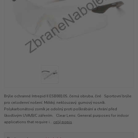
Brýle ochranné Intrepid II ESB8810S, černá obruba, čiré Sportovní brýle
pro celodenní nošení. Měkký, neklouzavý, gumový nosník.
Polykarbonátový zorník je odolný proti poškrábání a chrání před
škodlivým UVA/B/C zářením. Clear Lens: General purposes for indoor
applications that require i...
celý popis