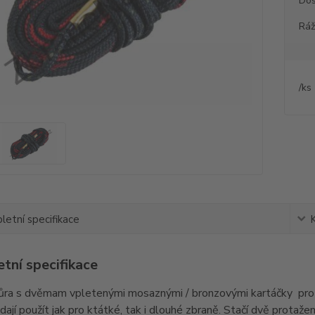
Dos
Rá
/
ks
etní specifikace
tní specifikace
ňůra s dvěmam vpletenými mosaznými / bronzovými kartáčky pro r
dají použít jak pro ktátké, tak i dlouhé zbraně. Stačí dvě protažen