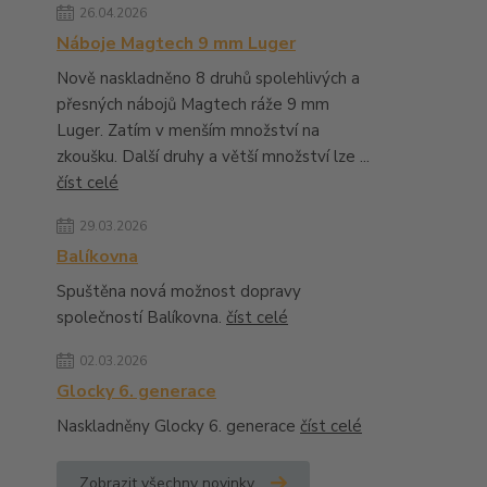
26.04.2026
Náboje Magtech 9 mm Luger
Nově naskladněno 8 druhů spolehlivých a
přesných nábojů Magtech ráže 9 mm
Luger. Zatím v menším množství na
zkoušku. Další druhy a větší množství lze ...
číst celé
29.03.2026
Balíkovna
Spuštěna nová možnost dopravy
společností Balíkovna.
číst celé
02.03.2026
Glocky 6. generace
Naskladněny Glocky 6. generace
číst celé
Zobrazit všechny novinky