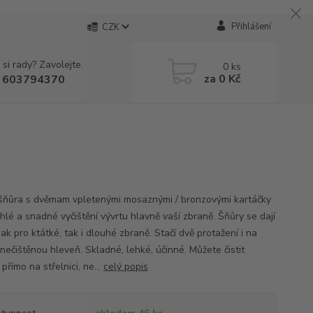
Přihlášení
CZK
 si rady? Zavolejte.
0
ks
za
0 Kč
 603794370
í šňůra s dvěmam vpletenými mosaznými / bronzovými kartáčky
hlé a snadné vyčištění vývrtu hlavně vaší zbraně. Šňůry se dají
jak pro ktátké, tak i dlouhé zbraně. Stačí dvě protažení i na
nečištěnou hleveň. Skladné, lehké, účinné. Můžete čistit
přímo na střelnici, ne...
celý popis