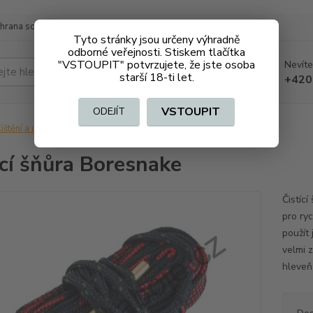
hrana soukromí
Doprava a platba
Tyto stránky jsou určeny výhradně
odborné veřejnosti. Stiskem tlačítka
"VSTOUPIT" potvrzujete, že jste osoba
Nevíte
Hledat
starší 18-ti let.
+420
VSTOUPIT
ODEJÍT
ištění a údržba
Čistící šňůra Boresnake
ící šňůra Boresnake
Čistíc
pro ryc
použít 
velmi z
hleveň 