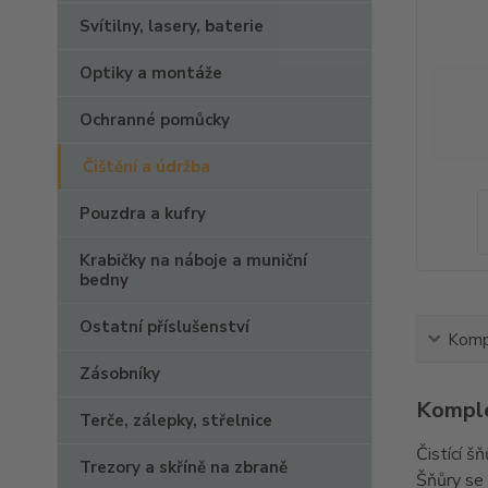
Svítilny, lasery, baterie
Optiky a montáže
Ochranné pomůcky
Čištění a údržba
Pouzdra a kufry
Krabičky na náboje a muniční
bedny
Ostatní příslušenství
Kompl
Zásobníky
Komple
Terče, zálepky, střelnice
Čistící š
Trezory a skříně na zbraně
Šňůry se 