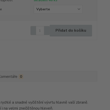
tupnost
skladem 46 ks
že
Přidat do košíku
Komentáře
0
ychlé a snadné vyčištění vývrtu hlavně vaší zbraně.
í i na velmi znečištěnou hleveň.