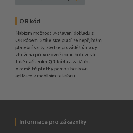
QR kód
Nabízím možnost vystavení dokladu s
QR kódem. Stále sice platí, že nepřijímám
platební karty, ale lze provádět
úhrady
zboží na provozovně
mimo hotovosti
také
načtením QR kódu
a zadáním
okamžité platby
pomocí bankovní
aplikace v mobilním telefonu.
Informace pro zákazníky