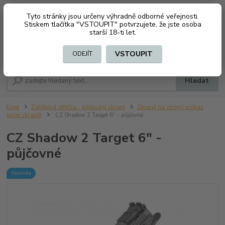
Tyto stránky jsou určeny výhradně odborné veřejnosti.
0
ks
CZK
+420 603794370
Stiskem tlačítka "VSTOUPIT" potvrzujete, že jste osoba
za
0 Kč
starší 18-ti let.
Menu
VSTOUPIT
ODEJÍT
Hledat
Úvod
Zážitková střelba - půjčování zbraní
Zbraně na zbrojní průkaz
(ostré zbraně)
CZ Shadow 2 Target 6" - půjčovné
CZ Shadow 2 Target 6" -
půjčovné
Novinka