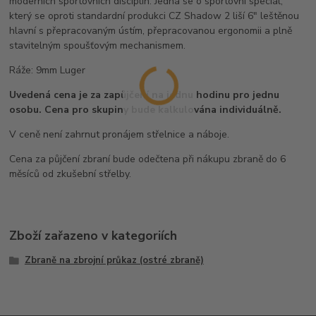
moderních sportovních disciplín. Jedná se o sportovní speciál,
který se oproti standardní produkci CZ Shadow 2 liší 6" leštěnou
hlavní s přepracovaným ústím, přepracovanou ergonomii a plně
stavitelným spoušťovým mechanismem.
Ráže: 9mm Luger
Uvedená cena je za zapůjčení na jednu hodinu pro jednu
osobu. Cena pro skupiny bude kalkulována individuálně.
V ceně není zahrnut pronájem střelnice a náboje.
Cena za půjčení zbraní bude odečtena při nákupu zbraně do 6
měsíců od zkušební střelby.
Zboží zařazeno v kategoriích
Zbraně na zbrojní průkaz (ostré zbraně)