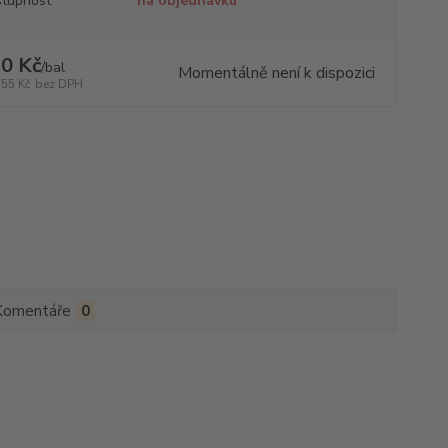
tupnost
na objednávku
0 Kč
/
bal
Momentálně není k dispozici
,55 Kč
bez DPH
Komentáře
0