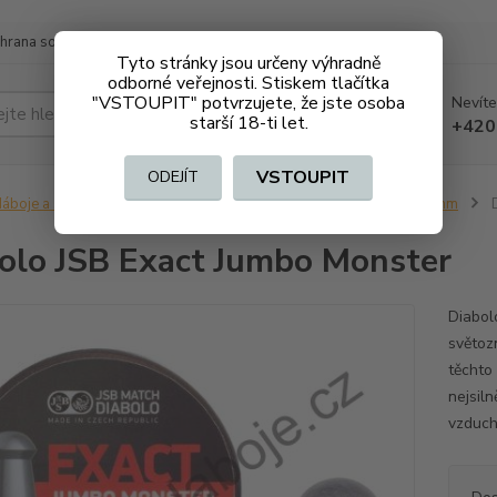
hrana soukromí
Doprava a platba
Tyto stránky jsou určeny výhradně
odborné veřejnosti. Stiskem tlačítka
"VSTOUPIT" potvrzujete, že jste osoba
Nevíte
Hledat
starší 18-ti let.
+420
VSTOUPIT
ODEJÍT
áboje a střelivo bez ZO (volně prodejné)
Diabolky a broky 5,5 mm
D
olo JSB Exact Jumbo Monster
Diabol
světoz
těchto
nejsil
vzduch