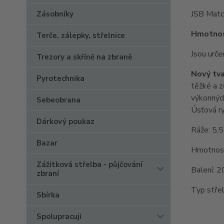
JSB Match
Zásobníky
Hmotnost
Terče, zálepky, střelnice
Jsou urče
Trezory a skříně na zbraně
Nový tva
Pyrotechnika
těžké a z
výkonných
Sebeobrana
Úsťová ry
Dárkový poukaz
Ráže: 5
Bazar
Hmotnost
Zážitková střelba - půjčování
Balení: 
zbraní
Typ střel
Sbírka
Spolupracuji