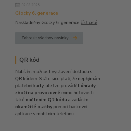
02.03.2026
Glocky 6. generace
Naskladněny Glocky 6. generace
číst celé
Zobrazit všechny novinky
QR kód
Nabízím možnost vystavení dokladu s
QR kódem. Stále sice platí, že nepřijímám
platební karty, ale lze provádět
úhrady
zboží na provozovně
mimo hotovosti
také
načtením QR kódu
a zadáním
okamžité platby
pomocí bankovní
aplikace v mobilním telefonu.