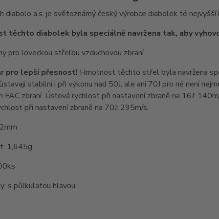
 diabolo a.s. je světoznámý český výrobce diabolek té nejvyšší k
 těchto diabolek byla speciálně navržena tak, aby vyhovo
ny pro loveckou střelbu vzduchovou zbraní.
r pro lepší přesnost!
Hmotnost těchto střel byla navržena spe
ůstavají stabilní i při výkonu nad 50J, ale ani 70J pro ně není ne
 FAC zbraní. Úsťová rychlost při nastavení zbraně na 16J: 140m/
chlost při nastavení zbraně na 70J: 295m/s.
,52mm
: 1,645g
200ks
y: s půlkulatou hlavou