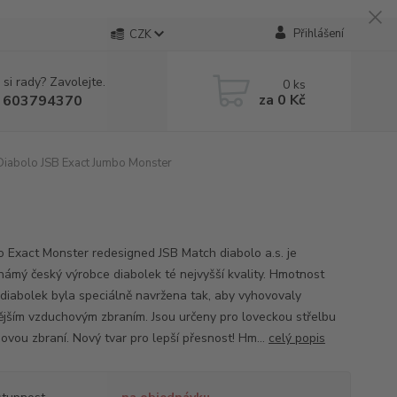
Přihlášení
CZK
 si rady? Zavolejte.
0
ks
za
0 Kč
 603794370
iabolo JSB Exact Jumbo Monster
o Exact Monster redesigned JSB Match diabolo a.s. je
námý český výrobce diabolek té nejvyšší kvality. Hmotnost
 diabolek byla speciálně navržena tak, aby vyhovovaly
nějším vzduchovým zbraním. Jsou určeny pro loveckou střelbu
ovou zbraní. Nový tvar pro lepší přesnost! Hm...
celý popis