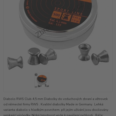
Diabolo RWS Club 4,5 mm Diabolky do vzduchových zbraní a větrovek
od německé firmy RWS . Kvalitní diabolky Made in Germany. Lehká
varianta diabolo s hladkým povrchem, při jejím užívání jsou docilovány
vynikající výsledky. Nízká hmotnost vede k navýšení rychlosti. Ráže: