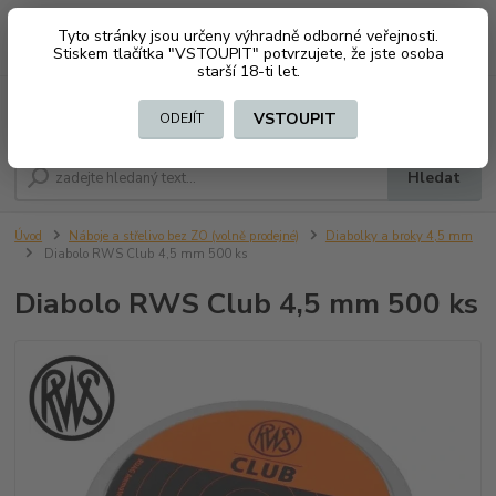
Tyto stránky jsou určeny výhradně odborné veřejnosti.
0
ks
CZK
+420 603794370
Stiskem tlačítka "VSTOUPIT" potvrzujete, že jste osoba
za
0 Kč
starší 18-ti let.
Menu
VSTOUPIT
ODEJÍT
Hledat
Úvod
Náboje a střelivo bez ZO (volně prodejné)
Diabolky a broky 4,5 mm
Diabolo RWS Club 4,5 mm 500 ks
Diabolo RWS Club 4,5 mm 500 ks