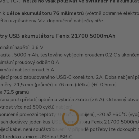
V3.0 i C7.
Nelze ho však používat ve svítilnách na akumulá
m k
délce akumulátoru 76 milimetrů
(včetně ochranné elektron
élku uzpůsobeny. Viz. doporučené nabíječky níže.
try USB akumulátoru Fenix 21700 5000mAh
inální napětí : 3,6 V
acita : 5000 mAh, testováno vybíjecím proudem 0,2 C s ukončen
imální proudový odběr: 8 A
imální nabíjecí proud: 5 A
íjecí proud zabudovaného USB-C konektoru 2A. Doba nabíjení při
měry: 21,5 mm (průměr) x 76 mm (délka) (+/- 0,5mm)
a 72,5 gramů
rana proti přebití, úplnému vybití a zkratu (>8 A). Ochranný obv
otnost více než 500 cyklů nabíjení
oručené provozní teploty: 0-45°C (nabíjení), -20 až +60°C (vybíj
sah dodávky: jeden kus USB akumulátoru Fenix 21700 5000
íjecí kabel není součástí balení. V případě potřeby lze dokoupi
žít redukci z micro-USB na USB-C.