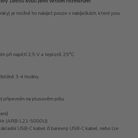
tory 18650 kvůli jeho větším rozměrům!
iky) je možné ho nabíjet pouze v nabíječkách, které jsou
ím při napětí 2,5 V a teplotě 25°C
bližně 3-4 hodiny.
od připevněn na plusovém pólu.
ení)
mAh (ARB-L21-5000U)
t základní USB-C kabel či barevný USB-C kabel, nebo lze