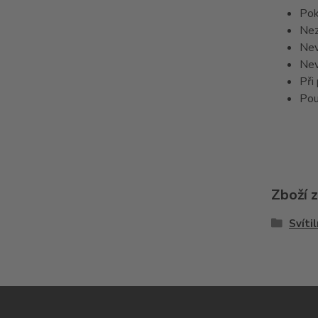
Pok
Nez
Nev
Nev
Při
Pou
Zboží 
Svítil