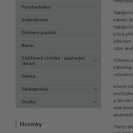
Hmotnos
Pyrotechnika
Nabíjecí 
kabelu do
Sebeobrana
Nabíjecí 
Dárkový poukaz
která při
efektem a
Bazar
váze akum
Zážitková střelba - půjčování
Ochranu a
zbraní
zabraňují
vyhodnotí
Sbírka
Interní o
Spolupracuji
protivýbu
a tím de-
Služby
elektroni
akumulát
Novinky
Tento ak