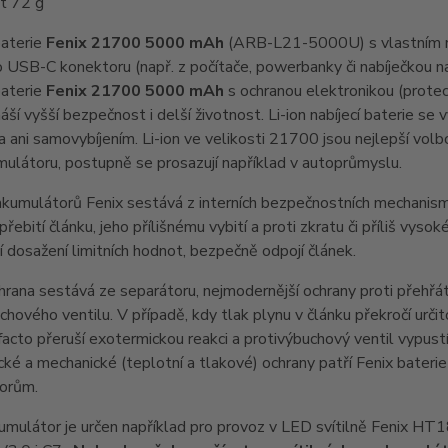
t 72 g
baterie
Fenix 21700 5000 mAh
(ARB-L21-5000U) s vlastním nab
 USB-C konektoru (např. z počítače, powerbanky či nabíječkou na m
baterie
Fenix 21700 5000 mAh
s ochranou elektronikou (protec
náší vyšší bezpečnost i delší životnost. Li-ion nabíjecí baterie s
 ani samovybíjením. Li-ion ve velikosti 21700 jsou nejlepší vo
ulátoru, postupně se prosazují například v autoprůmyslu.
kumulátorů Fenix sestává z interních bezpečnostních mechanism
 přebití článku, jeho přílišnému vybití a proti zkratu či příliš v
 dosažení limitních hodnot, bezpečně odpojí článek.
chrana sestává ze separátoru, nejmodernější ochrany proti přehřá
chového ventilu. V případě, kdy tlak plynu v článku překročí určit
facto přeruší exotermickou reakci a protivýbuchový ventil vypus
cké a mechanické (teplotní a tlakové) ochrany patří Fenix bater
orům.
umulátor je určen například pro provoz v LED svítilně Feni