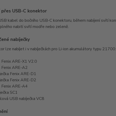
í přes USB-C konektor
USB kabel do bočního USB-C konektoru, během nabíjení svítí ko
plného nabití svítí modře nebo zeleně.
ené nabíječky
r lze nabíjet i v nabíječkách pro Li-ion akumulátory typu 21700:
a Fenix ARE-X1 V2.0
a Fenix ARE-A2
ječka Fenix ARE-D1
ječka Fenix ARE-D2
a Fenix ARE-A4
ječka SC1
lová USB nabíječka VC8
nění