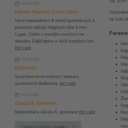
UE, E35 
26.04.2026
Náboje Magtech 9 mm Luger
Vzhlede
na tuto d
Nově naskladněno 8 druhů spolehlivých a
přesných nábojů Magtech ráže 9 mm
Parame
Luger. Zatím v menším množství na
zkoušku. Další druhy a větší množství lze ...
Nom
číst celé
Kap
Max
29.03.2026
Max
Balíkovna
Nab
Spuštěna nová možnost dopravy
Roz
společností Balíkovna.
číst celé
Váh
Och
02.03.2026
Živ
Glocky 6. generace
Dop
Naskladněny Glocky 6. generace
číst celé
Roz
Nab
vyu
Zobrazit všechny novinky