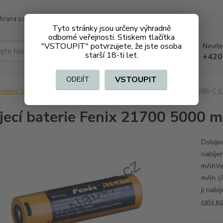
hrana soukromí
Doprava a platba
Tyto stránky jsou určeny výhradně
odborné veřejnosti. Stiskem tlačítka
"VSTOUPIT" potvrzujete, že jste osoba
Nevíte
Hledat
starší 18-ti let.
+420
VSTOUPIT
ODEJÍT
vítilny, lasery, baterie
Dobíjecí baterie Fenix 21700 5000 mA s USB-C (L
jecí baterie Fenix 21700 5000 m
Dobíje
nabíje
mAhVel
mAh (A
ji nabí
celý p