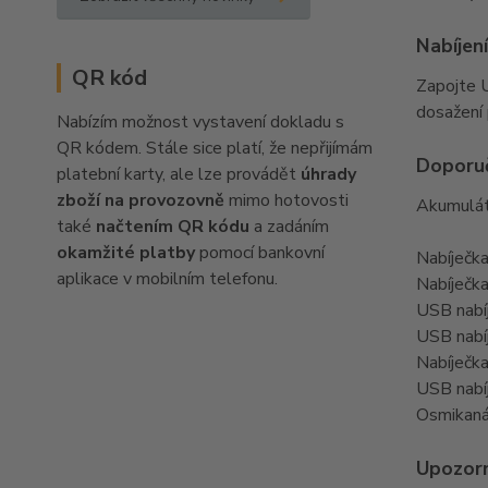
Nabíjen
QR kód
Zapojte 
dosažení 
Nabízím možnost vystavení dokladu s
QR kódem. Stále sice platí, že nepřijímám
Doporuč
platební karty, ale lze provádět
úhrady
zboží na provozovně
mimo hotovosti
Akumuláto
také
načtením QR kódu
a zadáním
okamžité platby
pomocí bankovní
Nabíječk
aplikace v mobilním telefonu.
Nabíječk
USB nabí
USB nabí
Nabíječk
USB nabí
Osmikaná
Upozor