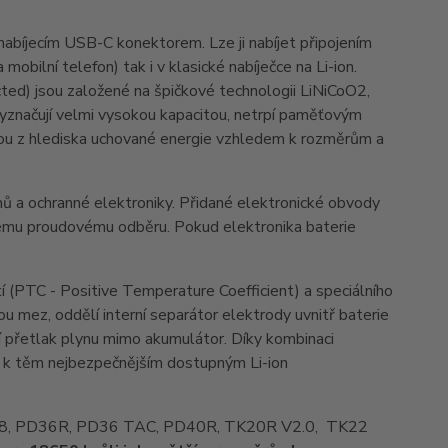
íjecím USB-C konektorem. Lze ji nabíjet připojením
obilní telefon) tak i v klasické nabíječce na Li-ion.
ted) jsou založené na špičkové technologii LiNiCoO2,
e vyznačují velmi vysokou kapacitou, netrpí paměťovým
lbou z hlediska uchované energie vzhledem k rozměrům a
ů a ochranné elektroniky. Přidané elektronické obvody
ysokému proudovému odběru. Pokud elektronika baterie
tí (PTC - Positive Temperature Coefficient) a speciálního
ou mez, oddělí interní separátor elektrody uvnitř baterie
tí přetlak plynu mimo akumulátor. Díky kombinaci
ie k těm nejbezpečnějším dostupným Li-ion
x HT18, PD36R, PD36 TAC, PD40R, TK20R V2.0, TK22