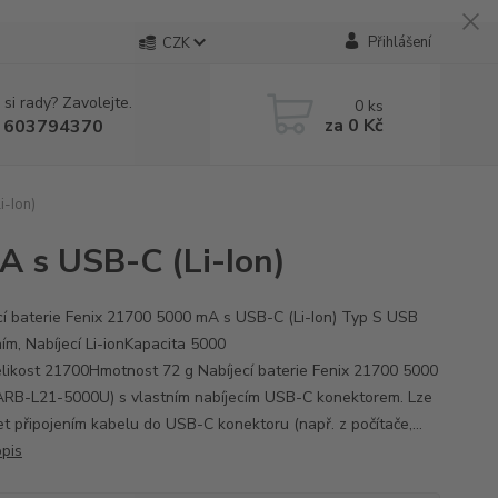
Přihlášení
CZK
 si rady? Zavolejte.
0
ks
za
0 Kč
 603794370
i-Ion)
A s USB-C (Li-Ion)
cí baterie Fenix 21700 5000 mA s USB-C (Li-Ion) Typ S USB
ním, Nabíjecí Li-ionKapacita 5000
ikost 21700Hmotnost 72 g Nabíjecí baterie Fenix 21700 5000
RB-L21-5000U) s vlastním nabíjecím USB-C konektorem. Lze
jet připojením kabelu do USB-C konektoru (např. z počítače,...
opis