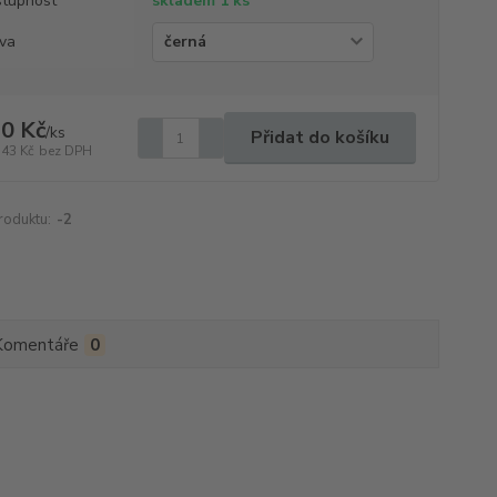
tupnost
skladem 1 ks
va
0 Kč
/
ks
Přidat do košíku
,43 Kč
bez DPH
roduktu:
-2
Komentáře
0