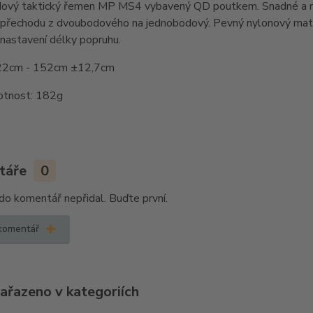
vý taktický řemen MP MS4 vybavený QD poutkem. Snadné a rychl
řechodu z dvoubodového na jednobodový. Pevný nylonový materiál
nastavení délky popruhu.
122cm - 152cm ±12,7cm
otnost: 182g
táře
0
do komentář nepřidal. Buďte první.
 komentář
zařazeno v kategoriích