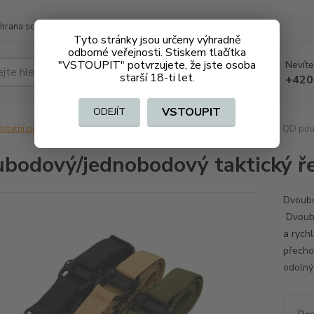
hrana soukromí
Doprava a platba
Tyto stránky jsou určeny výhradně
odborné veřejnosti. Stiskem tlačítka
"VSTOUPIT" potvrzujete, že jste osoba
Nevíte
Hledat
starší 18-ti let.
+420
VSTOUPIT
ODEJÍT
statní příslušenství
Dvoubodový/jednobodový taktický řemen s QD pou
bodový/jednobodový taktický ř
Dvoubo
Dvoubo
a rych
přecho
odolný 