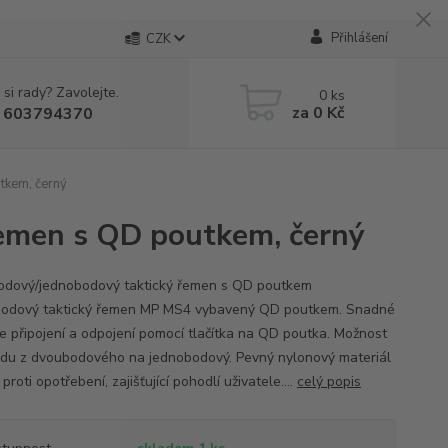
Přihlášení
CZK
 si rady? Zavolejte.
0
ks
za
0 Kč
 603794370
tkem, černý
emen s QD poutkem, černý
dový/jednobodový taktický řemen s QD poutkem
dový taktický řemen MP MS4 vybavený QD poutkem. Snadné
le připojení a odpojení pomocí tlačítka na QD poutka. Možnost
du z dvoubodového na jednobodový. Pevný nylonový materiál
proti opotřebení, zajišťující pohodlí uživatele....
celý popis