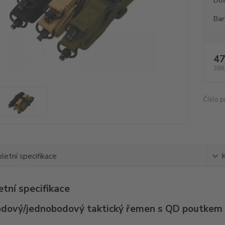
Dos
Bar
47
388
Číslo p
etní specifikace
tní specifikace
dový/jednobodový taktický řemen s QD poutkem