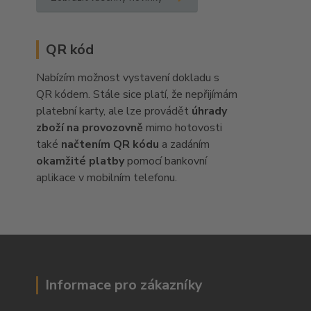
QR kód
Nabízím možnost vystavení dokladu s
QR kódem. Stále sice platí, že nepřijímám
platební karty, ale lze provádět
úhrady
zboží na provozovně
mimo hotovosti
také
načtením QR kódu
a zadáním
okamžité platby
pomocí bankovní
aplikace v mobilním telefonu.
Informace pro zákazníky