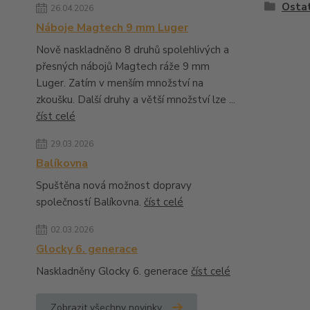
Ostat
26.04.2026
Náboje Magtech 9 mm Luger
Nově naskladněno 8 druhů spolehlivých a
přesných nábojů Magtech ráže 9 mm
Luger. Zatím v menším množství na
zkoušku. Další druhy a větší množství lze ...
číst celé
29.03.2026
Balíkovna
Spuštěna nová možnost dopravy
společností Balíkovna.
číst celé
02.03.2026
Glocky 6. generace
Naskladněny Glocky 6. generace
číst celé
Zobrazit všechny novinky