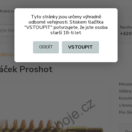
hrana soukromí
Doprava a platba
Tyto stránky jsou určeny výhradně
odborné veřejnosti. Stiskem tlačítka
"VSTOUPIT" potvrzujete, že jste osoba
Nevíte
Hledat
starší 18-ti let.
+420
VSTOUPIT
ODEJÍT
ištění a údržba
Kartáček Proshot
áček Proshot
Mosazn
štětiny
Konstr
s bronz
Pro-Sho