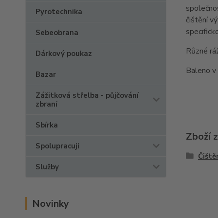
společnos
Pyrotechnika
čištění v
specifick
Sebeobrana
Různé rá
Dárkový poukaz
Baleno v 
Bazar
Zážitková střelba - půjčování
zbraní
Sbírka
Zboží 
Spolupracuji
Čiště
Služby
Novinky