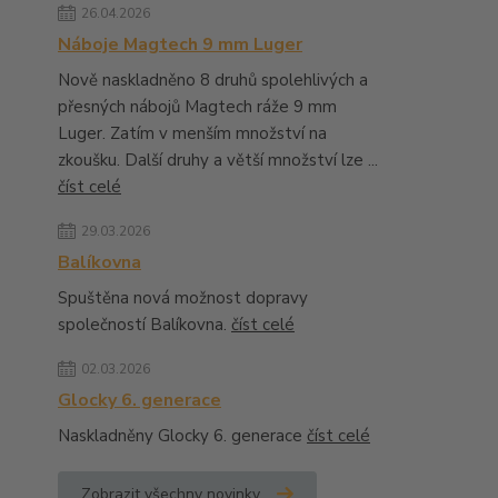
26.04.2026
Náboje Magtech 9 mm Luger
Nově naskladněno 8 druhů spolehlivých a
přesných nábojů Magtech ráže 9 mm
Luger. Zatím v menším množství na
zkoušku. Další druhy a větší množství lze ...
číst celé
29.03.2026
Balíkovna
Spuštěna nová možnost dopravy
společností Balíkovna.
číst celé
02.03.2026
Glocky 6. generace
Naskladněny Glocky 6. generace
číst celé
Zobrazit všechny novinky