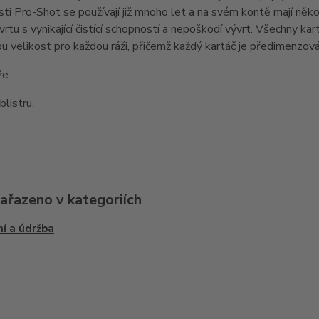
ti Pro-Shot se používají již mnoho let a na svém kontě mají něko
ývrtu s vynikající čistící schopností a nepoškodí vývrt. Všechny k
ou velikost pro každou ráži, přičemž každý kartáč je předimenzová
že.
blistru.
zařazeno v kategoriích
ní a údržba