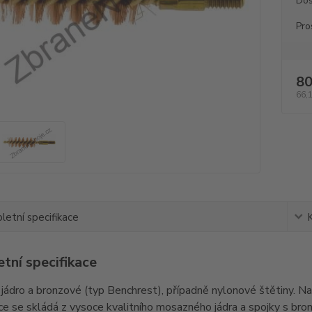
Dos
Pro
80
66,
etní specifikace
tní specifikace
ádro a bronzové (typ Benchrest), případně nylonové štětiny. Navr
e se skládá z vysoce kvalitního mosazného jádra a spojky s bron