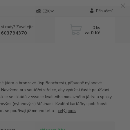
Přihlášení
CZK
 si rady? Zavolejte.
0
ks
za
0 Kč
 603794370
é jádro a bronzové (typ Benchrest), případně nylonové
. Navrženo pro soutěžní střelce, aby vydrželi časté používání.
ukce se skládá z vysoce kvalitního mosazného jádra a spojky
ovými (nylonovými) štětinami. Kvalitní kartáčky společnosti
t se používají již mnoho let a...
celý popis