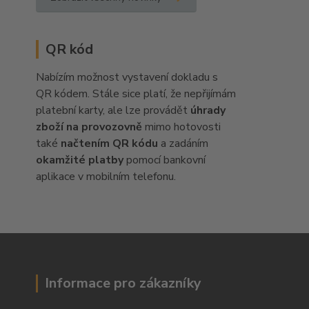
QR kód
Nabízím možnost vystavení dokladu s
QR kódem. Stále sice platí, že nepřijímám
platební karty, ale lze provádět
úhrady
zboží na provozovně
mimo hotovosti
také
načtením QR kódu
a zadáním
okamžité platby
pomocí bankovní
aplikace v mobilním telefonu.
Informace pro zákazníky