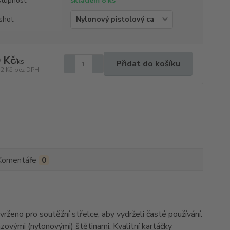
tupnost
skladem 8 ks
shot
 Kč
/
ks
Přidat do košíku
12 Kč
bez DPH
Komentáře
0
ženo pro soutěžní střelce, aby vydrželi časté používání.
zovými (nylonovými) štětinami. Kvalitní kartáčky