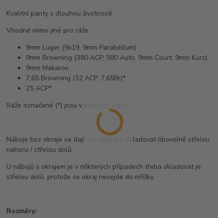
Kvalitní panty s dlouhou životností.
Vhodné mimo jiné pro ráže:
9mm Luger (9x19, 9mm Parabellum)
9mm Browning (380 ACP, 380 Auto, 9mm Court, 9mm Kurz)
9mm Makarov
7,65 Browning (32 ACP, 7,65Br)*
25 ACP*
Ráže označené (*) jsou v krabičce volně.
Náboje bez okraje se dají v krabičkách skladovat libovolně střelou
nahoru / střelou dolů.
U nábojů s okrajem je v některých případech třeba skladovat je
střelou dolů, protože se okraj nevejde do mřížky.
Rozměry: