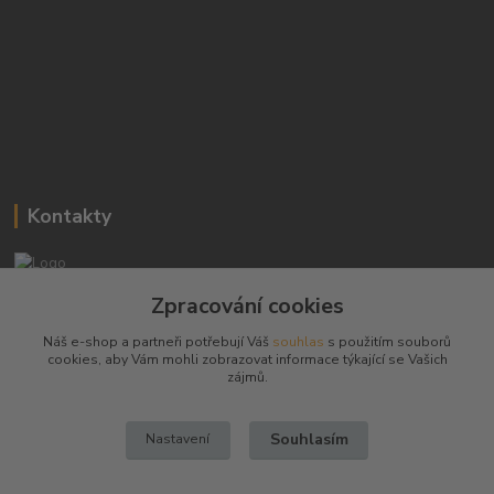
Kontakty
Josef Hampl
Zpracování cookies
+420 603794370
Náš e-shop a partneři potřebují Váš
souhlas
s použitím souborů
cookies, aby Vám mohli zobrazovat informace týkající se Vašich
zbranenaboje@seznam.cz
zájmů.
Souhlasím
Nastavení