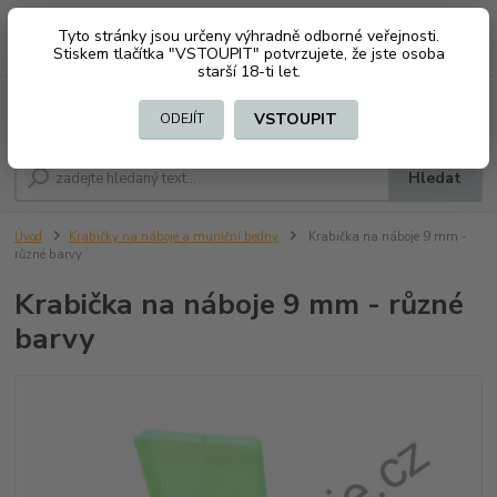
Tyto stránky jsou určeny výhradně odborné veřejnosti.
0
ks
CZK
+420 603794370
Stiskem tlačítka "VSTOUPIT" potvrzujete, že jste osoba
za
0 Kč
starší 18-ti let.
Menu
VSTOUPIT
ODEJÍT
Hledat
Úvod
Krabičky na náboje a muniční bedny
Krabička na náboje 9 mm -
různé barvy
Krabička na náboje 9 mm - různé
barvy