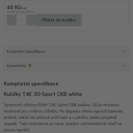
40 Kč
/
bal.
33,06 Kč
bez DPH
Přidat do košíku
Kompletní specifikace
Komentáře
0
Kompletní specifikace
Kuličky T4E .50 Sport CKB white
Sportovní střelivo RAM T4E Sport CBK kalibru .50 je vhodnou
možností pro cvičnou střelbu. Po dopadu střela vypustí barevný
prášek, takže lze přesně určit kam a z jakého směru projektil
dopadl. Tato substance je navíc snadno odstranitelná, stačí se
pouze oprášit.