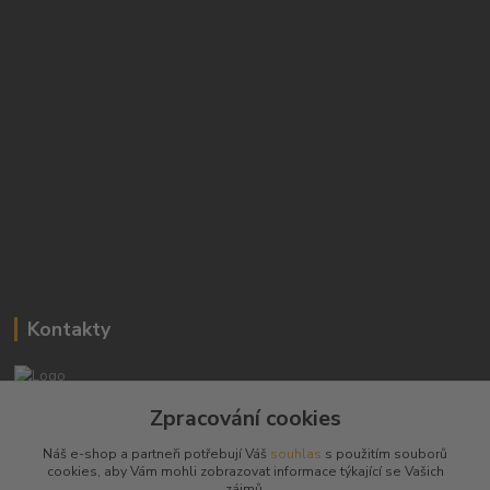
Kontakty
Josef Hampl
Zpracování cookies
+420 603794370
Náš e-shop a partneři potřebují Váš
souhlas
s použitím souborů
cookies, aby Vám mohli zobrazovat informace týkající se Vašich
zbranenaboje@seznam.cz
zájmů.