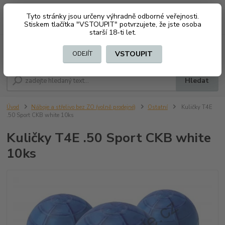
Tyto stránky jsou určeny výhradně odborné veřejnosti.
0
ks
CZK
+420 603794370
Stiskem tlačítka "VSTOUPIT" potvrzujete, že jste osoba
za
0 Kč
starší 18-ti let.
Menu
VSTOUPIT
ODEJÍT
Hledat
Úvod
Náboje a střelivo bez ZO (volně prodejné)
Ostatní
Kuličky T4E
.50 Sport CKB white 10ks
Kuličky T4E .50 Sport CKB white
10ks