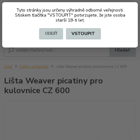
Tyto stránky jsou určeny výhradně odborné veřejnosti.
0
ks
CZK
+420 603794370
Stiskem tlačítka "VSTOUPIT" potvrzujete, že jste osoba
za
0 Kč
starší 18-ti let.
Menu
VSTOUPIT
ODEJÍT
Hledat
Úvod
Optiky a montáže
Lišta Weaver picatiny pro kulovnice CZ 600
Lišta Weaver picatiny pro
kulovnice CZ 600