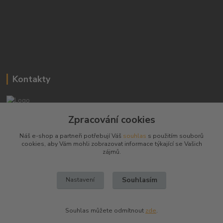
Kontakty
Josef Hampl
Zpracování cookies
+420 603794370
Náš e-shop a partneři potřebují Váš
souhlas
s použitím souborů
cookies, aby Vám mohli zobrazovat informace týkající se Vašich
zbranenaboje@seznam.cz
zájmů.
Souhlasím
Nastavení
Souhlas můžete odmítnout
zde
.
Vytvořeno na
Eshop-rychle.cz