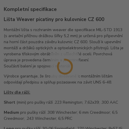
Kompletní specifikace
Lišta Weaver picatiny pro kulovnice CZ 600
Montážní lišta s rozhraním weaver dle specifikace MIL-STD 1913
(s aretační příčnou drážkou šířky 5,2 mm) je určená pro připevnění
na horní část pouzdra závěru kulovnic CZ 600. Slouží k upevnění
montáží a držáků optických a optoelektronických přístrojů. Lišta je
vyrobena třískovým obráběním z ušlechtilé oceli. Povrchová
úprava je provedena černěním a je antireflexní.
Součástí balení je spojovací materiál.
Výrobce garantuje, že šrouby dodávané k montážním lištám
odpovídají předpisu a splňují požadavek na závit UNS 6-48.
Lišty dle ráží:
Short
(mini) pro pušky ráží .223 Remington; 7,62x39; .300 AAC
Medium
pro pušky ráží .308 Winchester; 6 mm Creedmoor; 6,5
Creedmoor; .243 Winchester; 6,5 PRC
Long
pro pušky ráží .30-06 Springfield; .270 Winchester; 8x57 JS;