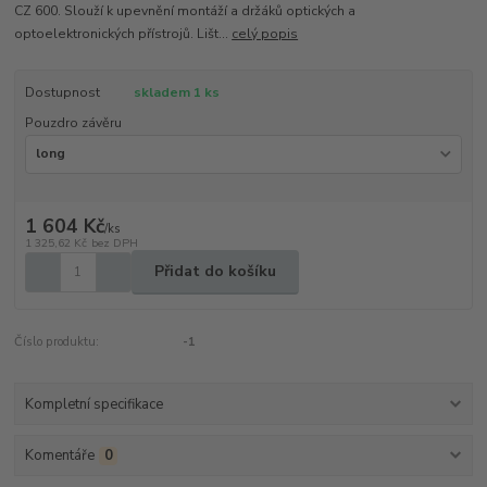
CZ 600. Slouží k upevnění montáží a držáků optických a
optoelektronických přístrojů. Lišt...
celý popis
Dostupnost
skladem 1 ks
Pouzdro závěru
1 604 Kč
/
ks
1 325,62 Kč
bez DPH
Přidat do košíku
Číslo produktu:
-1
Kompletní specifikace
Komentáře
0