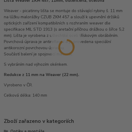
Lišta Weaver ZKM 457, 11mm, odlehčená, ocelová
Weaver - picatinny lišta se montuje do stávající rybiny š. 11 mm
na lůžku malorážky CZUB ZKM 457 a slouží k upevnění držáků
optických zařízení kompatibilních s rozhraním weaver dle
specifikace MIL STD 1913 (s aretační příčnou drážkou o šířce 5,2
mm). Lišta je vyrobena z ušlechtilé oceli třískovým obráběním.
Povrchová úprava je antireflexní a je provedena speciální
antikorozní povrchovou úpravou.
Součástí balení je spojovací materiál.
S vybráním nad výhozím okénkem.
Redukce z 11 mm na Weaver (22 mm).
Vyrobeno v ČR.
Celková délka: 140 mm
Zboží zařazeno v kategoriích
Optiky a montáže