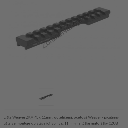
Lišta Weaver ZKM 457, 11mm, odlehčená, ocelová Weaver - picatinny
lišta se montuje do stávající rybiny š. 11 mm na lůžku malorážky CZUB