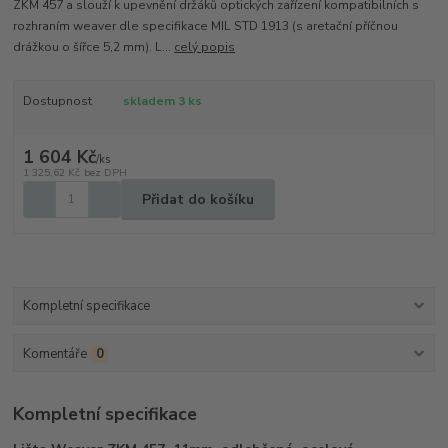
ZKM 457 a slouží k upevnění držáků optických zařízení kompatibilních s
rozhraním weaver dle specifikace MIL STD 1913 (s aretační příčnou
drážkou o šířce 5,2 mm). L...
celý popis
Dostupnost
skladem 3 ks
1 604 Kč
/
ks
1 325,62 Kč
bez DPH
Přidat do košíku
Kompletní specifikace
Komentáře
0
Kompletní specifikace