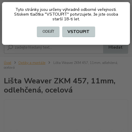
Tyto stránky jsou určeny výhradně odborné veřejnosti.
0
ks
CZK
+420 603794370
Stiskem tlačítka "VSTOUPIT" potvrzujete, že jste osoba
za
0 Kč
starší 18-ti let.
Menu
VSTOUPIT
ODEJÍT
Hledat
Úvod
Optiky a montáže
Lišta Weaver ZKM 457, 11mm, odlehčená,
ocelová
Lišta Weaver ZKM 457, 11mm,
odlehčená, ocelová