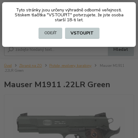
Tyto stránky jsou určeny výhradně odborné veřejnosti.
0
ks
CZK
+420 603794370
Stiskem tlačítka "VSTOUPIT" potvrzujete, že jste osoba
za
0 Kč
starší 18-ti let.
Menu
VSTOUPIT
ODEJÍT
Hledat
Úvod
Zbraně na ZO
Pistole, revolvery, karabiny
Mauser M1911
.22LR Green
Mauser M1911 .22LR Green