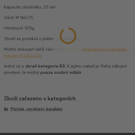
Kapacita zásobníku: 10 ran
Závit: M 9x0,75
Hmotnost: 975g
Zbraň se prodává s jedním zásobníkem.
Možno dokoupit další zásobníky
www.zbranenaboje.cz/zasobnik-
mauser-m1911-22lr
Jedná se o
zbraň kategorie R3.
K jejímu nabytí je třeba nákupní
povolení. Je možný
pouze osobní odběr
.
Zboží zařazeno v kategoriích
Pistole, revolvery, karabiny