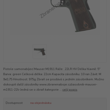
Pistole samonabíjecí Mauser M1911 Ráže: .22LR HV Délka hlavně: 5"
Barva: green Celková délka: 22cm Kapacita zásobníku: 10 ran Závit: M
9x0,75 Hmotnost: 975g Zbraň se prodává s jedním zásobníkem. Možno
dokoupit další zásobníky www.zbranenaboje.cz/zasobnik-mauser-
m1911-22lr Jedná se o zbraň kategorie ...
celý popis
Dostupnost
na objednávku