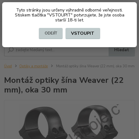
Tyto stránky jsou určeny výhradně odborné veřejnosti.
0
ks
CZK
+420 603794370
Stiskem tlačítka "VSTOUPIT" potvrzujete, že jste osoba
za
0 Kč
starší 18-ti let.
Menu
VSTOUPIT
ODEJÍT
Hledat
Úvod
Optiky a montáže
Montáž optiky šína Weaver (22 mm), oka 30 mm
Montáž optiky šína Weaver (22
mm), oka 30 mm