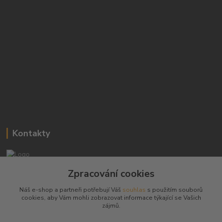
Kontakty
Josef Hampl
Zpracování cookies
+420 603794370
Náš e-shop a partneři potřebují Váš
souhlas
s použitím souborů
cookies, aby Vám mohli zobrazovat informace týkající se Vašich
zbranenaboje@seznam.cz
zájmů.