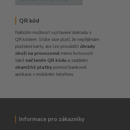
QR kód
Nabízím možnost vystavení dokladu s
QR kódem. Stále sice platí, že nepřijímám
platební karty, ale lze provádět
úhrady
zboží na provozovně
mimo hotovosti
také
načtením QR kódu
a zadáním
okamžité platby
pomocí bankovní
aplikace v mobilním telefonu.
Informace pro zákazníky