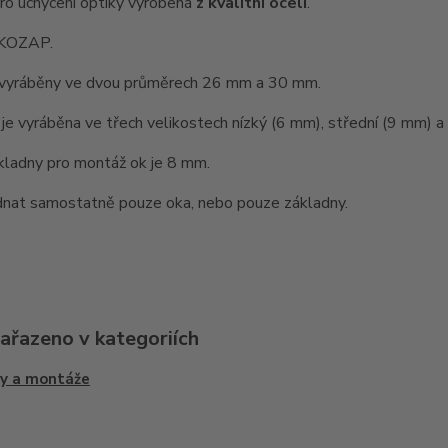
ro uchycení optiky vyrobená
z kvalitní oceli
.
 KOZAP.
 vyráběny ve dvou průměrech 26 mm a 30 mm.
je vyráběna ve třech velikostech nízký (6 mm), střední (9 mm) 
kladny pro montáž ok je 8 mm.
dnat samostatně pouze oka, nebo pouze základny.
zařazeno v kategoriích
y a montáže