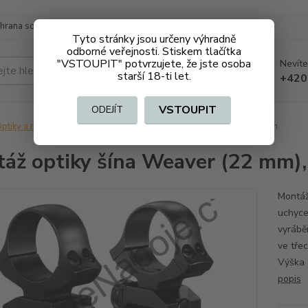
hrana soukromí
Doprava a platba
Tyto stránky jsou určeny výhradně
odborné veřejnosti. Stiskem tlačítka
"VSTOUPIT" potvrzujete, že jste osoba
Nevíte
Hledat
starší 18-ti let.
+420
VSTOUPIT
ODEJÍT
ptiky a montáže
Montáž optiky šína Weaver (22 mm), oka 26 mm
áž optiky šína Weaver (22 mm)
Montáž
uchyce
vyrábě
ve tře
Výška 
popis