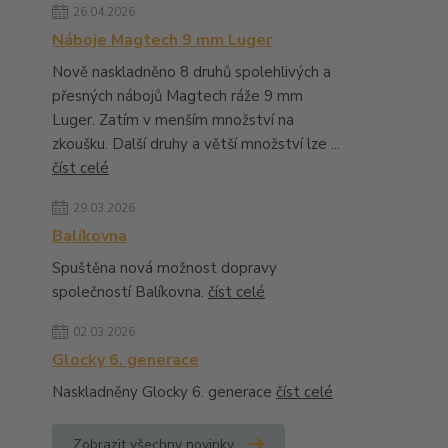
26.04.2026
Náboje Magtech 9 mm Luger
Nově naskladněno 8 druhů spolehlivých a
přesných nábojů Magtech ráže 9 mm
Luger. Zatím v menším množství na
zkoušku. Další druhy a větší množství lze ...
číst celé
29.03.2026
Balíkovna
Spuštěna nová možnost dopravy
společností Balíkovna.
číst celé
02.03.2026
Glocky 6. generace
Naskladněny Glocky 6. generace
číst celé
Zobrazit všechny novinky