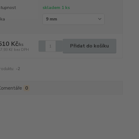
tupnost
skladem 1 ks
ška
510 Kč
/
ks
Přidat do košíku
47,93 Kč
bez DPH
roduktu:
-2
Komentáře
0