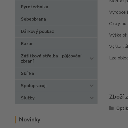
Montáž p
Pyrotechnika
Výrobce
Sebeobrana
Oka jsou
Dárkový poukaz
Výška ok 
Bazar
Výška zá
Zážitková střelba - půjčování
Lze obje
zbraní
Sbírka
Spolupracuji
Zboží 
Služby
Optik
Novinky