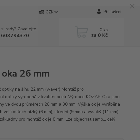
Přihlášení
CZK
 si rady? Zavolejte.
0
ks
za
0 Kč
 603794370
, oka 26 mm
 optiky na šínu 22 mm (waver) Montáž pro
ní optiky vyrobená z kvalitní oceli. Výrobce KOZAP. Oka jsou
ny ve dvou průměrech 26 mm a 30 mm. Výška ok je vyráběna
ch velikostech nízký (6 mm), střední (9 mm) a vysoký (11 mm).
základny pro montáž ok je 8 mm. Lze objednat samo...
celý