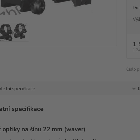
Dos
Vý
1 
1 2
Číslo p
etní specifikace
tní specifikace
 optiky na šínu 22 mm (waver)