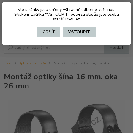
Tyto stránky jsou určeny výhradně odborné veřejnosti.
0
ks
CZK
+420 603794370
Stiskem tlačítka "VSTOUPIT" potvrzujete, že jste osoba
za
0 Kč
starší 18-ti let.
Menu
VSTOUPIT
ODEJÍT
Hledat
Úvod
Optiky a montáže
Montáž optiky šína 16 mm, oka 26 mm
Montáž optiky šína 16 mm, oka
26 mm