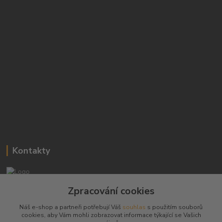
Kontakty
Josef Hampl
Zpracování cookies
+420 603794370
Náš e-shop a partneři potřebují Váš
souhlas
s použitím souborů
cookies, aby Vám mohli zobrazovat informace týkající se Vašich
zbranenaboje@seznam.cz