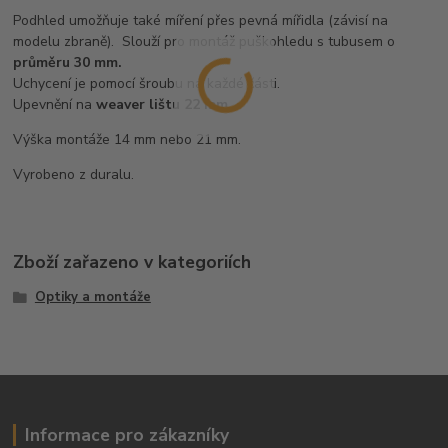
Podhled umožňuje také míření přes
pevná mířidla
(závisí na
modelu zbraně). Slouží pro montáž puškohledu s tubusem o
průměru 30 mm.
Uchycení je pomocí šroubu na každé části.
Upevnění na
weaver lištu 22 mm
.
Výška montáže 14 mm nebo 21 mm.
Vyrobeno z duralu.
Zboží zařazeno v kategoriích
Optiky a montáže
Informace pro zákazníky