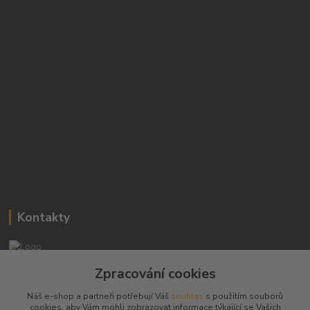
Kontakty
Josef Hampl
Zpracování cookies
+420 603794370
Náš e-shop a partneři potřebují Váš
souhlas
s použitím souborů
cookies, aby Vám mohli zobrazovat informace týkající se Vašich