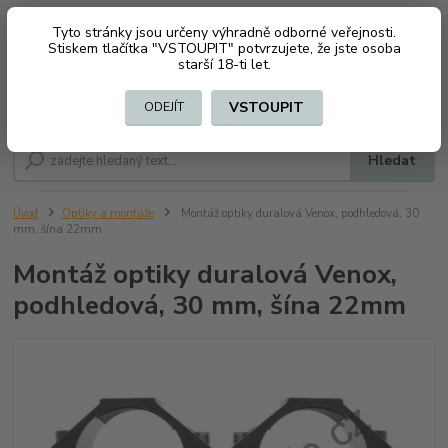
Tyto stránky jsou určeny výhradně odborné veřejnosti.
0
ks
CZK
+420 603794370
Stiskem tlačítka "VSTOUPIT" potvrzujete, že jste osoba
za
0 Kč
starší 18-ti let.
Menu
VSTOUPIT
ODEJÍT
Hledat
Úvod
Optiky a montáže
Montáž optiky duralová Venox, podhledová, 30
mm, šína 22mm
Montáž optiky duralová Venox,
podhledová, 30 mm, šína 22mm