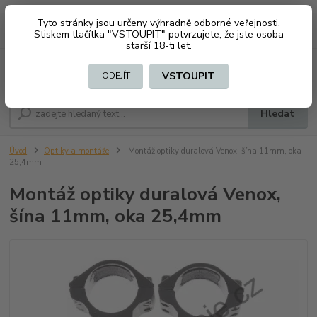
Tyto stránky jsou určeny výhradně odborné veřejnosti.
0
ks
CZK
+420 603794370
Stiskem tlačítka "VSTOUPIT" potvrzujete, že jste osoba
za
0 Kč
starší 18-ti let.
Menu
VSTOUPIT
ODEJÍT
Hledat
Úvod
Optiky a montáže
Montáž optiky duralová Venox, šína 11mm, oka
25,4mm
Montáž optiky duralová Venox,
šína 11mm, oka 25,4mm