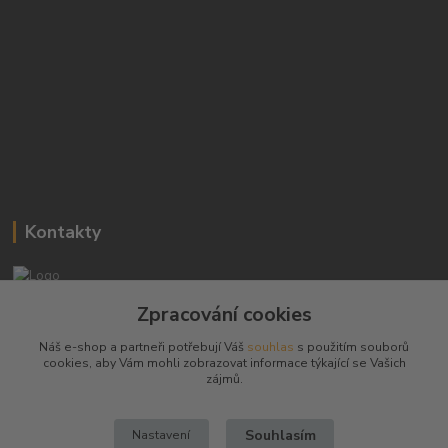
Kontakty
Josef Hampl
Zpracování cookies
+420 603794370
Náš e-shop a partneři potřebují Váš
souhlas
s použitím souborů
cookies, aby Vám mohli zobrazovat informace týkající se Vašich
zbranenaboje@seznam.cz
zájmů.
Souhlasím
Nastavení