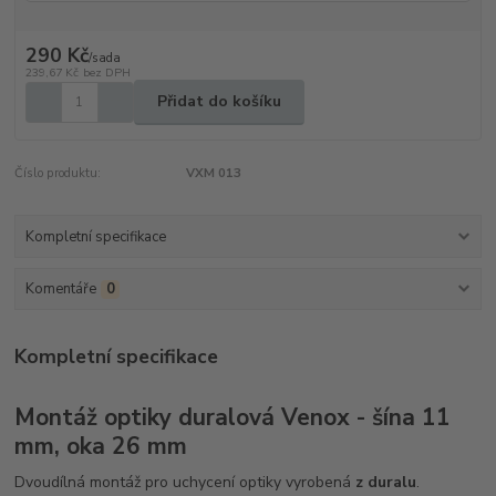
290 Kč
/
sada
239,67 Kč
bez DPH
Přidat do košíku
Číslo produktu:
VXM 013
Kompletní specifikace
Komentáře
0
Kompletní specifikace
Montáž optiky duralová Venox - šína 11
mm, oka 26 mm
Dvoudílná montáž pro uchycení optiky vyrobená
z duralu
.