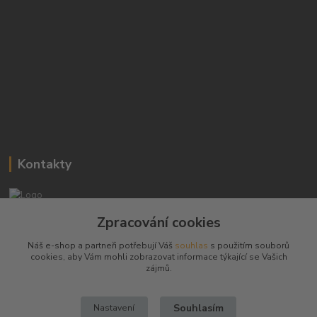
Kontakty
Josef Hampl
Zpracování cookies
+420 603794370
Náš e-shop a partneři potřebují Váš
souhlas
s použitím souborů
cookies, aby Vám mohli zobrazovat informace týkající se Vašich
zbranenaboje@seznam.cz
zájmů.
Souhlasím
Nastavení