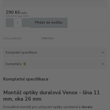
290 Kč
/
sada
239,67 Kč
bez DPH
Přidat do košíku
Číslo produktu:
VXM 014
Kompletní specifikace
Komentáře
0
Kompletní specifikace
Montáž optiky duralová Venox - šína 11
mm, oka 26 mm
Dvoudílná montáž pro uchycení optiky vyrobená
z duralu
.