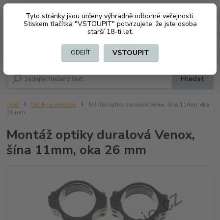
Tyto stránky jsou určeny výhradně odborné veřejnosti.
0
ks
CZK
+420 603794370
Stiskem tlačítka "VSTOUPIT" potvrzujete, že jste osoba
za
0 Kč
starší 18-ti let.
Menu
VSTOUPIT
ODEJÍT
Hledat
Úvod
Optiky a montáže
Montáž optiky duralová Venox, šína 11mm, oka
26 mm
Montáž optiky duralová Venox,
šína 11mm, oka 26 mm