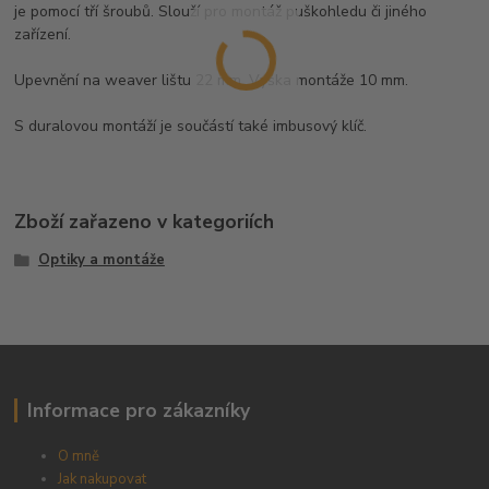
je pomocí tří šroubů. Slouží pro montáž puškohledu či jiného
zařízení.
Upevnění na weaver lištu 22 mm. Výška montáže 10 mm.
S duralovou montáží je součástí také imbusový klíč.
Zboží zařazeno v kategoriích
Optiky a montáže
Informace pro zákazníky
O mně
Jak nakupovat