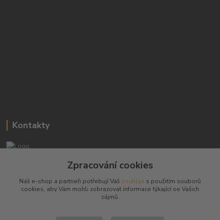
Kontakty
Josef Hampl
Zpracování cookies
+420 603794370
Náš e-shop a partneři potřebují Váš
souhlas
s použitím souborů
cookies, aby Vám mohli zobrazovat informace týkající se Vašich
zbranenaboje@seznam.cz
zájmů.