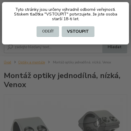
Tyto stránky jsou určeny výhradně odborné veřejnosti.
0
ks
CZK
+420 603794370
Stiskem tlačítka "VSTOUPIT" potvrzujete, že jste osoba
za
0 Kč
starší 18-ti let.
Menu
VSTOUPIT
ODEJÍT
Hledat
Úvod
Optiky a montáže
Montáž optiky jednodílná, nízká, Venox
Montáž optiky jednodílná, nízká,
Venox