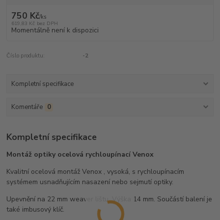
750 Kč
/
ks
619,83 Kč
bez DPH
Momentálně není k dispozici
Číslo produktu:
-2
Kompletní specifikace
Komentáře
0
Kompletní specifikace
Montáž optiky ocelová rychloupínací Venox
Kvalitní ocelová montáž Venox , vysoká, s rychloupínacím
systémem usnadňujícím nasazení nebo sejmutí optiky.
Upevnění na 22 mm weaver lištu. Výška 14 mm. Součástí balení je
také imbusový klíč.