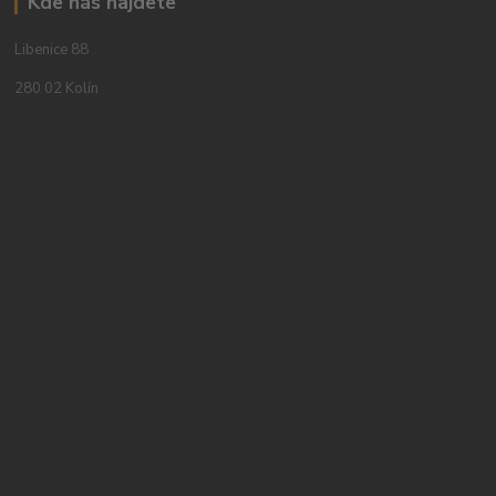
Kde nás najdete
Libenice 88
280 02 Kolín