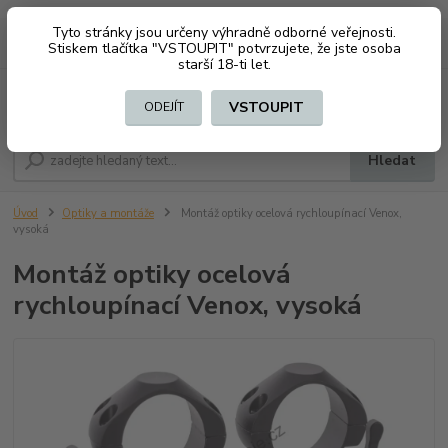
Tyto stránky jsou určeny výhradně odborné veřejnosti.
0
ks
CZK
+420 603794370
Stiskem tlačítka "VSTOUPIT" potvrzujete, že jste osoba
za
0 Kč
starší 18-ti let.
Menu
VSTOUPIT
ODEJÍT
Hledat
Úvod
Optiky a montáže
Montáž optiky ocelová rychloupínací Venox,
vysoká
Montáž optiky ocelová
rychloupínací Venox, vysoká