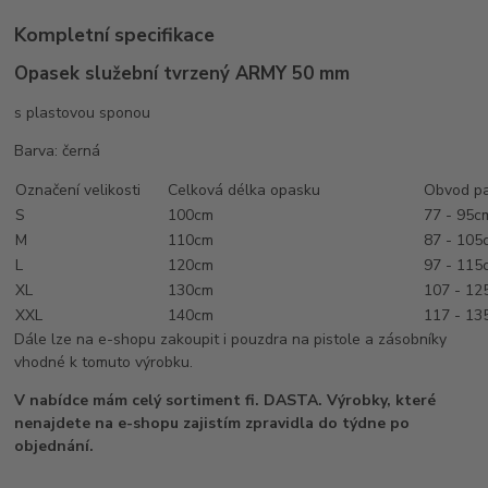
Kompletní specifikace
Opasek služební tvrzený ARMY 50 mm
s plastovou sponou
Barva: černá
Označení velikosti
Celková délka opasku
Obvod pa
S
100cm
77 - 95c
M
110cm
87 - 105
L
120cm
97 - 115
XL
130cm
107 - 12
XXL
140cm
117 - 13
Dále lze na e-shopu zakoupit i pouzdra na pistole a zásobníky
vhodné k tomuto výrobku.
V nabídce mám celý sortiment fi. DASTA. Výrobky, které
nenajdete na e-shopu zajistím zpravidla do týdne po
objednání.