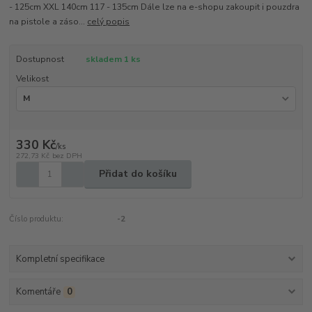
- 125cm XXL 140cm 117 - 135cm Dále lze na e-shopu zakoupit i pouzdra
na pistole a záso...
celý popis
Dostupnost
skladem 1 ks
Velikost
330 Kč
/
ks
272,73 Kč
bez DPH
Přidat do košíku
Číslo produktu:
-2
Kompletní specifikace
Komentáře
0