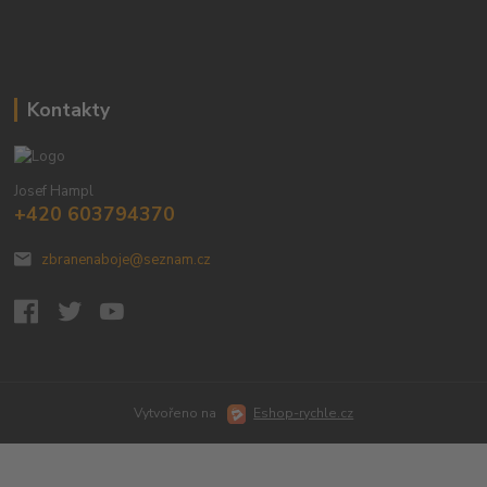
Kontakty
Josef Hampl
+420 603794370
zbranenaboje@seznam.cz
Vytvořeno na
Eshop-rychle.cz