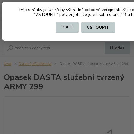
Tyto stránky jsou určeny výhradně odborné veřejnosti. Stiske
0
ks
CZK
+420 603794370
"VSTOUPIT" potvrzujete, že jste osoba starší 18-ti le
za
0 Kč
VSTOUPIT
ODEJÍT
Menu
Hledat
Úvod
Ostatní příslušenství
Opasek DASTA služební tvrzený ARMY 299
Opasek DASTA služební tvrzený
ARMY 299