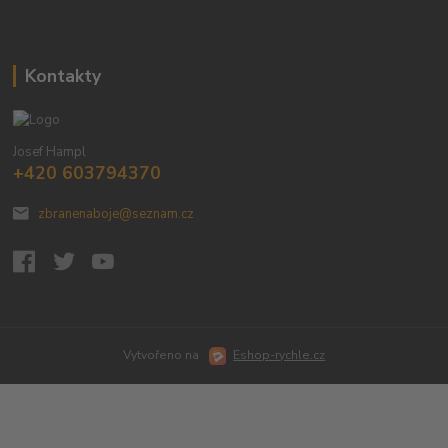
Kontakty
Josef Hampl
+420 603794370
zbranenaboje@seznam.cz
Vytvořeno na
Eshop-rychle.cz