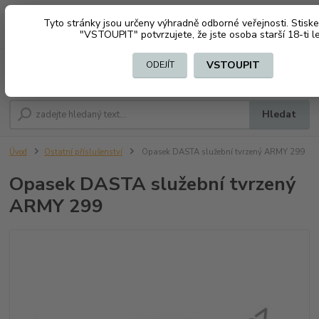
Tyto stránky jsou určeny výhradně odborné veřejnosti. Stiske
0
ks
CZK
+420 603794370
"VSTOUPIT" potvrzujete, že jste osoba starší 18-ti le
za
0 Kč
VSTOUPIT
ODEJÍT
Menu
Hledat
Úvod
Ostatní příslušenství
Opasek DASTA služební tvrzený ARMY 299
Opasek DASTA služební tvrzený
ARMY 299