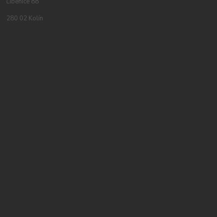
Libenice 88
280 02 Kolín