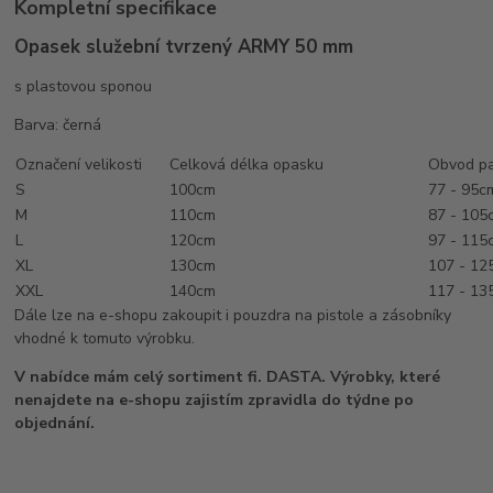
Kompletní specifikace
Opasek služební tvrzený ARMY 50 mm
s plastovou sponou
Barva: černá
Označení velikosti
Celková délka opasku
Obvod pa
S
100cm
77 - 95c
M
110cm
87 - 105
L
120cm
97 - 115
XL
130cm
107 - 12
XXL
140cm
117 - 13
Dále lze na e-shopu zakoupit i pouzdra na pistole a zásobníky
vhodné k tomuto výrobku.
V nabídce mám celý sortiment fi. DASTA. Výrobky, které
nenajdete na e-shopu zajistím zpravidla do týdne po
objednání.