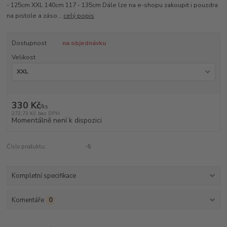
- 125cm XXL 140cm 117 - 135cm Dále lze na e-shopu zakoupit i pouzdra
na pistole a záso...
celý popis
Dostupnost
na objednávku
Velikost
330 Kč
/
ks
272,73 Kč
bez DPH
Momentálně není k dispozici
Číslo produktu:
-5
Kompletní specifikace
Komentáře
0