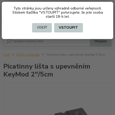
Tyto stránky jsou určeny výhradně odborné veřejnosti.
0
ks
CZK
+420 603794370
Stiskem tlačítka "VSTOUPIT" potvrzujete, že jste osoba
za
0 Kč
starší 18-ti let.
Menu
VSTOUPIT
ODEJÍT
Hledat
Úvod
Optiky a montáže
Picatinny lišta s upevněním KeyMod 2"/5cm
Picatinny lišta s upevněním
KeyMod 2"/5cm