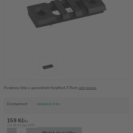
Picatinny lišta s upevněním KeyMod 2"/5cm
celý popis
Dostupnost
skladem 5 ks
159 Kč
/
ks
131,40 Kč
bez DPH