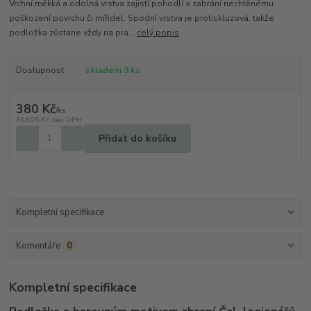
Vrchní měkká a odolná vrstva zajistí pohodlí a zabrání nechtěnému
poškození povrchu či mířidel. Spodní vrstva je protiskluzová, takže
podložka zůstane vždy na pra...
celý popis
Dostupnost
skladem 3 ks
380 Kč
/
ks
314,05 Kč
bez DPH
Přidat do košíku
Kompletní specifikace
Komentáře
0
Kompletní specifikace