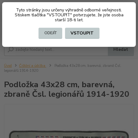
Tyto stránky jsou určeny výhradně odborné veřejnosti.
0
ks
CZK
+420 603794370
Stiskem tlačítka "VSTOUPIT" potvrzujete, že jste osoba
za
0 Kč
starší 18-ti let.
Menu
VSTOUPIT
ODEJÍT
Hledat
Úvod
Čištění a údržba
Podložka 43x28 cm, barevná, zbraně Čsl.
legionářů 1914-1920
Podložka 43x28 cm, barevná,
zbraně Čsl. legionářů 1914-1920