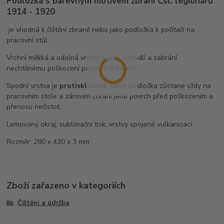
Podložka s barevným motivem zbraní Čsl. legionářů
1914 - 1920
je vhodná k čištění zbraně nebo jako podložka k počítači na
pracovní stůl.
Vrchní měkká a odolná vrstva zajistí pohodlí a zabrání
nechtěnému poškození povrchu či mířidel.
Spodní vrstva je
protiskluzová
, takže podložka zůstane vždy na
pracovním stole a zároveň chrání jeho povrch před poškozením a
přenosu nečistot.
Lemovaný okraj, sublimační tisk, vrstvy spojené vulkanizací.
Rozměr: 280 x 430 x 3 mm
Zboží zařazeno v kategoriích
Čištění a údržba