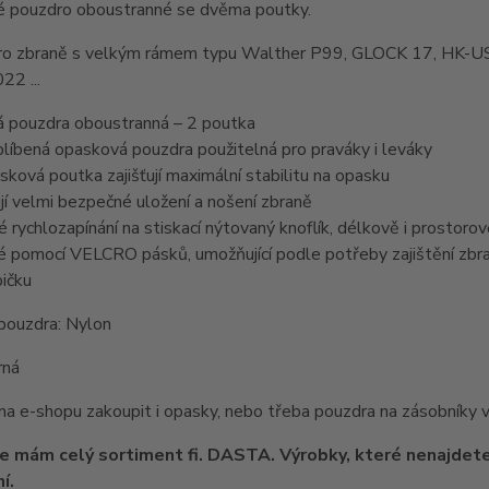
 pouzdro oboustranné se dvěma poutky.
ro zbraně s velkým rámem typu Walther P99, GLOCK 17, HK-US
22 ...
 pouzdra oboustranná – 2 poutka
blíbená opasková pouzdra použitelná pro praváky i leváky
sková poutka zajišťují maximální stabilitu na opasku
jí velmi bezpečné uložení a nošení zbraně
né rychlozapínání na stiskací nýtovaný knoflík, délkově i prostoro
né pomocí VELCRO pásků, umožňující podle potřeby zajištění zb
ičku
pouzdra: Nylon
rná
na e-shopu zakoupit i opasky, nebo třeba pouzdra na zásobníky
e mám celý sortiment fi. DASTA. Výrobky, které nenajdete
í.