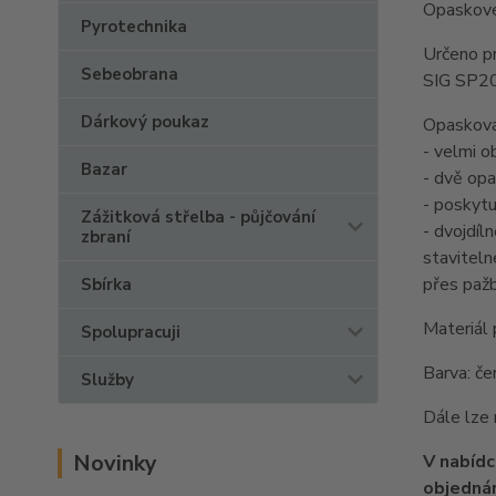
Opaskové
Pyrotechnika
Určeno p
Sebeobrana
SIG SP20
Dárkový poukaz
Opasková
- velmi o
Bazar
- dvě opa
- poskytu
Zážitková střelba - půjčování
- dvojdíl
zbraní
stavitel
přes pažb
Sbírka
Materiál 
Spolupracuji
Barva: če
Služby
Dále lze 
Novinky
V nabídc
objednán