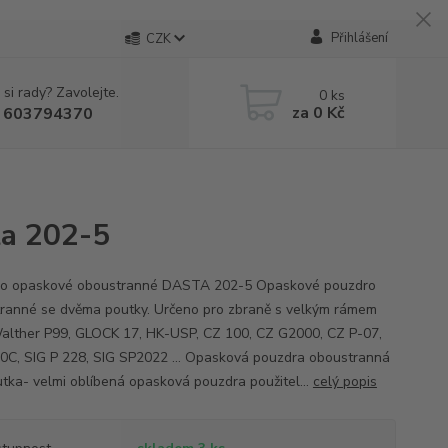
Přihlášení
CZK
 si rady? Zavolejte.
0
ks
za
0 Kč
 603794370
ta 202-5
ro opaskové oboustranné DASTA 202-5 Opaskové pouzdro
ranné se dvěma poutky. Určeno pro zbraně s velkým rámem
alther P99, GLOCK 17, HK-USP, CZ 100, CZ G2000, CZ P-07,
0C, SIG P 228, SIG SP2022 ... Opasková pouzdra oboustranná
utka- velmi oblíbená opasková pouzdra použitel...
celý popis