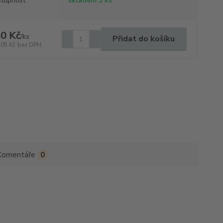
tupnost
skladem 3 ks
0 Kč
/
ks
Přidat do košíku
,05 Kč
bez DPH
Komentáře
0