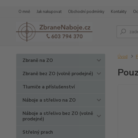
O mně
Jak nakupovat
Obchodní podmínky
Kontakty
Oc
Úvod
P
Zbraně na ZO
Pouz
Zbraně bez ZO (volně prodejné)
Tlumiče a příslušenství
Náboje a střelivo na ZO
Náboje a střelivo bez ZO (volně
prodejné)
Střelný prach