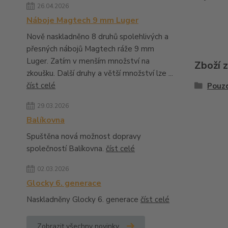
26.04.2026
Náboje Magtech 9 mm Luger
Nově naskladněno 8 druhů spolehlivých a
přesných nábojů Magtech ráže 9 mm
Luger. Zatím v menším množství na
Zboží 
zkoušku. Další druhy a větší množství lze ...
číst celé
Pouzd
29.03.2026
Balíkovna
Spuštěna nová možnost dopravy
společností Balíkovna.
číst celé
02.03.2026
Glocky 6. generace
Naskladněny Glocky 6. generace
číst celé
Zobrazit všechny novinky