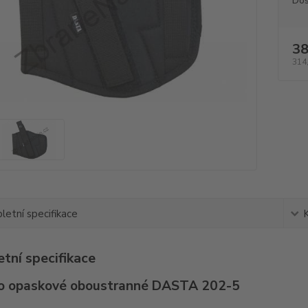
Dos
38
314
etní specifikace
tní specifikace
o opaskové oboustranné DASTA 202-5