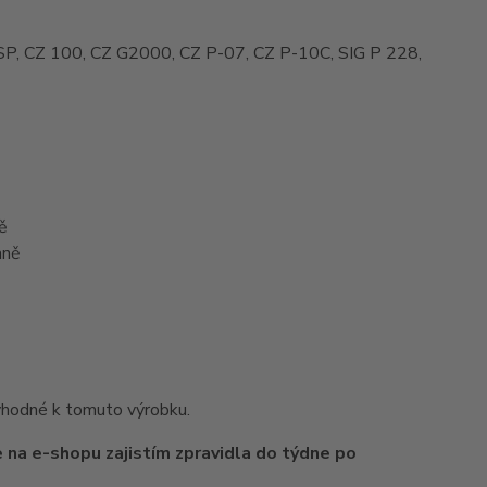
P, CZ 100, CZ G2000, CZ P-07, CZ P-10C, SIG P 228,
vě
raně
 vhodné k tomuto výrobku.
 na e-shopu zajistím zpravidla do týdne po