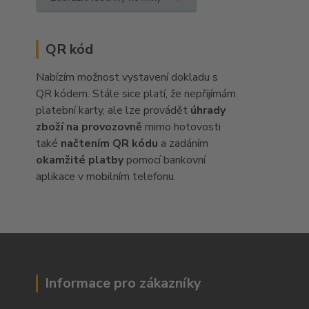
QR kód
Nabízím možnost vystavení dokladu s
QR kódem. Stále sice platí, že nepřijímám
platební karty, ale lze provádět
úhrady
zboží na provozovně
mimo hotovosti
také
načtením QR kódu
a zadáním
okamžité platby
pomocí bankovní
aplikace v mobilním telefonu.
Informace pro zákazníky