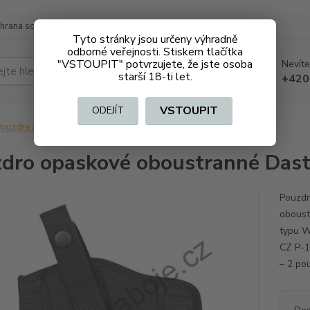
hrana soukromí
Doprava a platba
Tyto stránky jsou určeny výhradně
odborné veřejnosti. Stiskem tlačítka
"VSTOUPIT" potvrzujete, že jste osoba
Nevíte
Hledat
starší 18-ti let.
+420
VSTOUPIT
ODEJÍT
ouzdra a kufry
Pouzdro opaskové oboustranné Dasta 202-5
dro opaskové oboustranné Das
Pouzd
oboust
typu W
CZ P-1
– 2 po