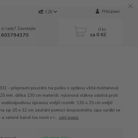
Přihlášení
CZK
 si rady? Zavolejte.
0
ks
za
0 Kč
 603794370
331 - přepravní pouzdro na pušku s optikou všitá molitanová
 25 mm, délka 130 cm materiál: nylonová vlákna odolná proti
s voděodpudivou úpravou vnější rozměr: 130 x 25 cm vnější
na zip 20 x 32 cm zavírání pomocí dvojcestného zipu vyrábí se
 a zelené barvě lze nosit v r...
celý popis