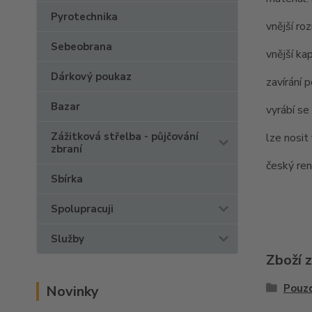
Pyrotechnika
vnější ro
Sebeobrana
vnější ka
Dárkový poukaz
zavírání 
Bazar
vyrábí se
Zážitková střelba - půjčování
lze nosit
zbraní
český r
Sbírka
Spolupracuji
Služby
Zboží 
Pouzd
Novinky