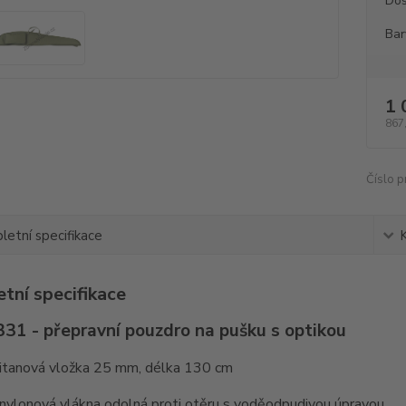
Dos
Bar
1 
867
Číslo p
etní specifikace
tní specifikace
31 - přepravní pouzdro na pušku s optikou
litanová vložka 25 mm, délka 130 cm
 nylonová vlákna odolná proti otěru s voděodpudivou úpravou