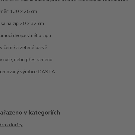
změr: 130 x 25 cm
psa na zip 20 x 32 cm
pomocí dvojcestného zipu
 v černé a zelené barvě
 v ruce, nebo přes rameno
enomovaný výrobce DASTA
zařazeno v kategoriích
ra a kufry