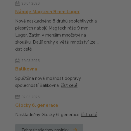
26.04.2026
Náboje Magtech 9 mm Luger
Nově naskladněno 8 druhů spolehlivých a
přesných nábojů Magtech ráže 9 mm
Luger. Zatím v menším množství na
zkoušku. Další druhy a větší množství lze ...
číst celé
29.03.2026
Balíkovna
Spuštěna nová možnost dopravy
společností Balíkovna.
číst celé
02.03.2026
Glocky 6. generace
Naskladněny Glocky 6. generace
číst celé
Zobrazit všechny novinky