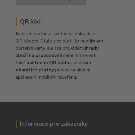
QR kód
Nabízím možnost vystavení dokladu s
QR kódem. Stále sice platí, že nepřijímám
platební karty, ale lze provádět
úhrady
zboží na provozovně
mimo hotovosti
také
načtením QR kódu
a zadáním
okamžité platby
pomocí bankovní
aplikace v mobilním telefonu.
Informace pro zákazníky