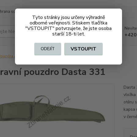
hrana soukromí
Doprava a platba
Tyto stránky jsou určeny výhradně
odborné veřejnosti. Stiskem tlačítka
"VSTOUPIT" potvrzujete, že jste osoba
Nevíte
Hledat
starší 18-ti let.
+420
VSTOUPIT
ODEJÍT
ouzdra a kufry
Přepravní pouzdro Dasta 331
ravní pouzdro Dasta 331
Dasta 
vložka
otěru 
kapsa 
v černé