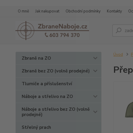
O mně
Jak nakupovat
Obchodní podmínky
Kontakty
Oc
Úvod
P
Zbraně na ZO
Přep
Zbraně bez ZO (volně prodejné)
Tlumiče a příslušenství
Náboje a střelivo na ZO
Náboje a střelivo bez ZO (volně
prodejné)
Střelný prach