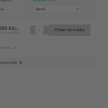
tupnost
skladem 1 ks
va
050 Kč
/
ks
Přidat do košíku
,77 Kč
bez DPH
roduktu:
-2
Komentáře
0