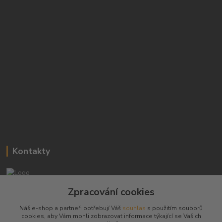
Kontakty
Josef Hampl
Zpracování cookies
+420 603794370
Náš e-shop a partneři potřebují Váš
souhlas
s použitím souborů
cookies, aby Vám mohli zobrazovat informace týkající se Vašich
zbranenaboje@seznam.cz