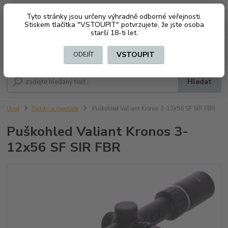
Tyto stránky jsou určeny výhradně odborné veřejnosti.
0
ks
CZK
+420 603794370
Stiskem tlačítka "VSTOUPIT" potvrzujete, že jste osoba
za
0 Kč
starší 18-ti let.
Menu
VSTOUPIT
ODEJÍT
Hledat
Úvod
Optiky a montáže
Puškohled Valiant Kronos 3-12x56 SF SIR FBR
Puškohled Valiant Kronos 3-
12x56 SF SIR FBR