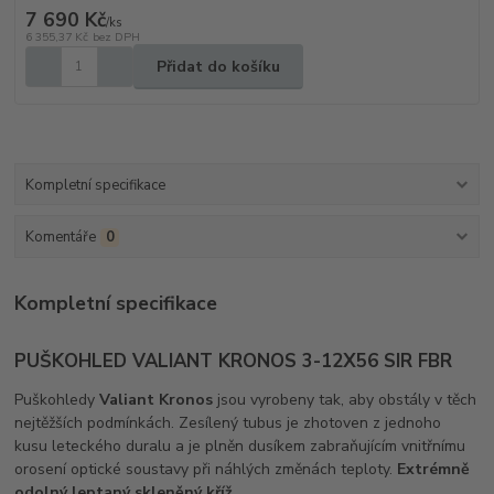
7 690 Kč
/
ks
6 355,37 Kč
bez DPH
Přidat do košíku
Kompletní specifikace
Komentáře
0
Kompletní specifikace
PUŠKOHLED VALIANT KRONOS 3-12X56 SIR FBR
Puškohledy
Valiant Kronos
jsou vyrobeny tak, aby obstály v těch
nejtěžších podmínkách. Zesílený tubus je zhotoven z jednoho
kusu leteckého duralu a je plněn dusíkem zabraňujícím vnitřnímu
orosení optické soustavy při náhlých změnách teploty.
Extrémně
odolný leptaný skleněný kříž.