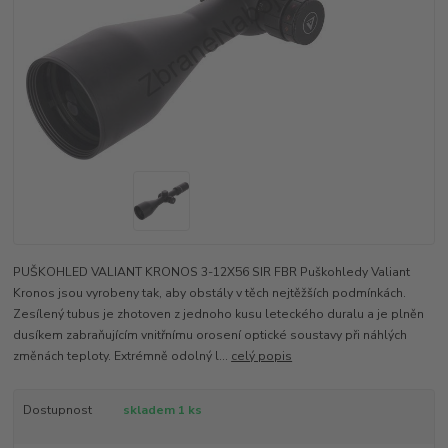
PUŠKOHLED VALIANT KRONOS 3-12X56 SIR FBR Puškohledy Valiant
Kronos jsou vyrobeny tak, aby obstály v těch nejtěžších podmínkách.
Zesílený tubus je zhotoven z jednoho kusu leteckého duralu a je plněn
dusíkem zabraňujícím vnitřnímu orosení optické soustavy při náhlých
změnách teploty. Extrémně odolný l...
celý popis
Dostupnost
skladem 1 ks