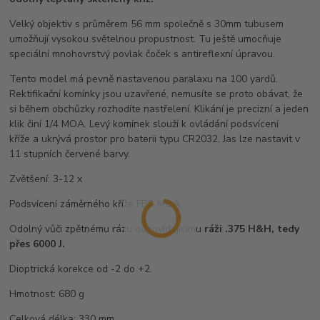
Velký objektiv s průměrem 56 mm společně s 30mm tubusem
umožňují vysokou světelnou propustnost. Tu ještě umocňuje
speciální mnohovrstvý povlak čoček s antireflexní úpravou.
Tento model má pevně nastavenou paralaxu na 100 yardů.
Rektifikační komínky jsou uzavřené, nemusíte se proto obávat, že
si během obchůzky rozhodíte nastřelení. Klikání je precizní a jeden
klik činí 1/4 MOA. Levý komínek slouží k ovládání podsvícení
kříže a ukrývá prostor pro baterii typu CR2032. Jas lze nastavit v
11 stupních červené barvy.
Zvětšení: 3-12 x
Podsvícení záměrného kříže FBR MOA.
Odolný vůči zpětnému rázu odpovídajícímu
ráži .375 H&H, tedy
přes 6000 J.
Dioptrická korekce od -2 do +2.
Hmotnost: 680 g
Celková délka: 330 mm