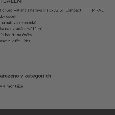
 BALENÍ
kohled Valiant Themys II 10x32 SF Compact HFT MRAD
tky čoček
č na nulování komínků
ka na ovládání zvětšení
tící hadřík na čočky
usové klíče - 2ks
zařazeno v kategoriích
y a montáže