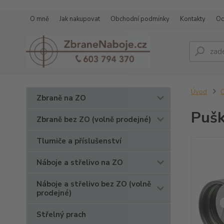
O mně
Jak nakupovat
Obchodní podmínky
Kontakty
Oc
Úvod
O
Zbraně na ZO
Pušk
Zbraně bez ZO (volně prodejné)
Tlumiče a příslušenství
Náboje a střelivo na ZO
Náboje a střelivo bez ZO (volně
prodejné)
Střelný prach