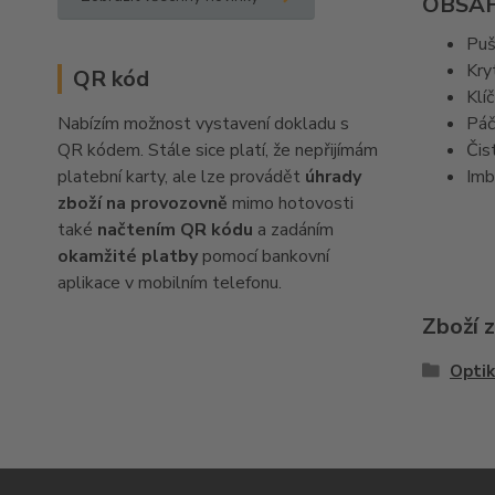
OBSAH
Puš
Kry
QR kód
Klí
Nabízím možnost vystavení dokladu s
Páč
QR kódem. Stále sice platí, že nepřijímám
Čis
platební karty, ale lze provádět
úhrady
Imb
zboží na provozovně
mimo hotovosti
také
načtením QR kódu
a zadáním
okamžité platby
pomocí bankovní
aplikace v mobilním telefonu.
Zboží 
Optik