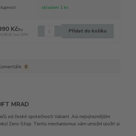
tupnost
skladem 1 ks
990 Kč
/
ks
Přidat do košíku
76,86 Kč
bez DPH
Komentáře
0
 HFT MRAD
čů od české společnosti Valiant. Asi nejvýraznějším
nkcí Zero-Stop. Tento mechanismus vám umožní uložit si