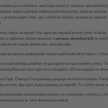
komínky jsou otevřené, není tedy nutné je zakrývat speciální kry
atečně velké a přesně oddělují jednotlivé kliky, takže je můžete p
k v prstech nejen cítíte, ale i zřetelně slyšíte. Aretace je výb
.
ys nabízí na našem trhu opravdu nejlepší poměr cena / kvalita. 
ním a nádherně čistým obrazem.
Leptaný
skleněný kříž
je extr
zduchové i palné zbraně bez omezení ráže.
adní přednosti puškohledů Valiant patří jednodílný tubus z lete
oto puškohledů probíhal ve spolupráci se sportovními střelci. Tak
určená přímo pro tuto sportovní disciplínu. Kříž se nachází ve dru
é řady Themys II se paralaxa upravuje na levém komínku. Paral
la na tom, aby byla chyba paralaxy co nejnižší. To střelci ocení 
a inovativním konstrukčním prvkům se zorné pole zvětšilo o 30 
 Samozřejmostí je také dioptrická korekce.