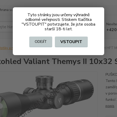
hrana soukromí
Doprava a platba
Tyto stránky jsou určeny výhradně
odborné veřejnosti. Stiskem tlačítka
"VSTOUPIT" potvrzujete, že jste osoba
Nevíte
Hledat
starší 18-ti let.
+420
VSTOUPIT
ODEJÍT
ptiky a montáže
Puškohled Valiant Themys II 10x32 SF Compact HFT
ohled Valiant Themys II 10x3
PUŠKO
Tento 
zaměřo
v poro
funkcí
popis