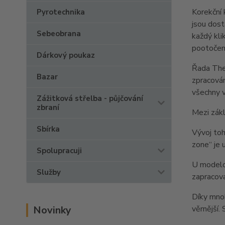
Korekční 
Pyrotechnika
jsou dost
Sebeobrana
každý kli
pootočení
Dárkový poukaz
Řada Them
Bazar
zpracová
všechny v
Zážitková střelba - půjčování
zbraní
Mezi zákl
Sbírka
Vývoj toh
zone“ je 
Spolupracuji
U modelov
Služby
zapracova
Díky mnoh
Novinky
věrnější.