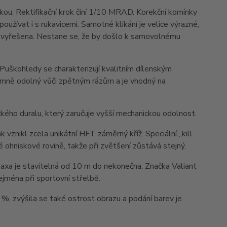
tkou. Rektifikační krok činí 1/10 MRAD. Korekční komínky
oužívat i s rukavicemi. Samotné klikání je velice výrazné,
orně vyřešena. Nestane se, že by došlo k samovolnému
Puškohledy se charakterizují kvalitním dílenským
émně odolný vůči zpětným rázům a je vhodný na
ckého duralu, který zaručuje vyšší mechanickou odolnost.
 vznikl zcela unikátní HFT záměrný kříž. Speciální „kill
hé ohniskové rovině, takže při zvětšení zůstává stejný.
axa je stavitelná od 10 m do nekonečna. Značka Valiant
zejména při sportovní střelbě.
%, zvýšila se také ostrost obrazu a podání barev je