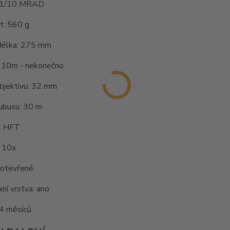
: 1/10 MRAD
: 560 g
délka: 275 mm
: 10m - nekonečno
bjektivu: 32 mm
ubusu: 30 m
e: HFT
: 10x
 otevřené
xní vrstva: ano
24 měsíců