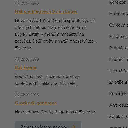
Korekce
26.04.2026
Náboje Magtech 9 mm Luger
Hmotnost
Nově naskladněno 8 druhů spolehlivých a
Celková 
přesných nábojů Magtech ráže 9 mm
Luger. Zatím v menším množství na
Paralaxa
zkoušku. Další druhy a větší množství lze ...
Průměr o
číst celé
Průměr t
29.03.2026
Balíkovna
Typ kříž
Spuštěna nová možnost dopravy
Zvětšení
společností Balíkovna.
číst celé
Komínky:
02.03.2026
Glocky 6. generace
Antirefle
Naskladněny Glocky 6. generace
číst celé
Záruka: 
Zobrazit všechny novinky