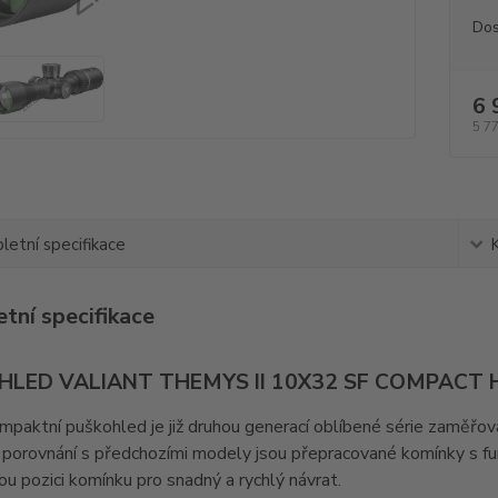
Dos
6 
5 7
etní specifikace
tní specifikace
HLED VALIANT THEMYS II 10X32 SF COMPACT
paktní puškohled je již druhou generací oblíbené série zaměřova
porovnání s předchozími modely jsou přepracované komínky s fu
u pozici komínku pro snadný a rychlý návrat.