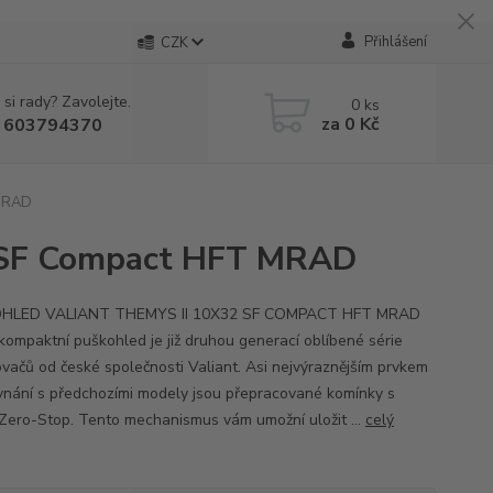
Přihlášení
CZK
 si rady? Zavolejte.
0
ks
za
0 Kč
 603794370
 MRAD
2 SF Compact HFT MRAD
HLED VALIANT THEMYS II 10X32 SF COMPACT HFT MRAD
kompaktní puškohled je již druhou generací oblíbené série
vačů od české společnosti Valiant. Asi nejvýraznějším prvkem
vnání s předchozími modely jsou přepracované komínky s
 Zero-Stop. Tento mechanismus vám umožní uložit ...
celý