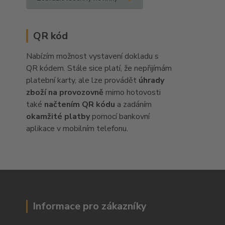
QR kód
Nabízím možnost vystavení dokladu s
QR kódem. Stále sice platí, že nepřijímám
platební karty, ale lze provádět
úhrady
zboží na provozovně
mimo hotovosti
také
načtením QR kódu
a zadáním
okamžité platby
pomocí bankovní
aplikace v mobilním telefonu.
Informace pro zákazníky