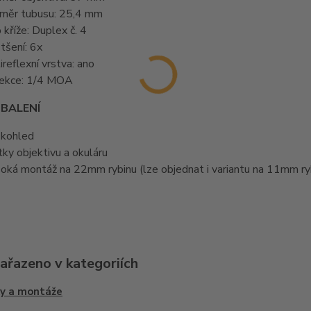
měr tubusu: 25,4 mm
 kříže: Duplex č. 4
tšení: 6x
ireflexní vrstva: ano
ekce: 1/4 MOA
BALENÍ
kohled
tky objektivu a okuláru
oká montáž na 22mm rybinu (lze objednat i variantu na 11mm ry
zařazeno v kategoriích
y a montáže