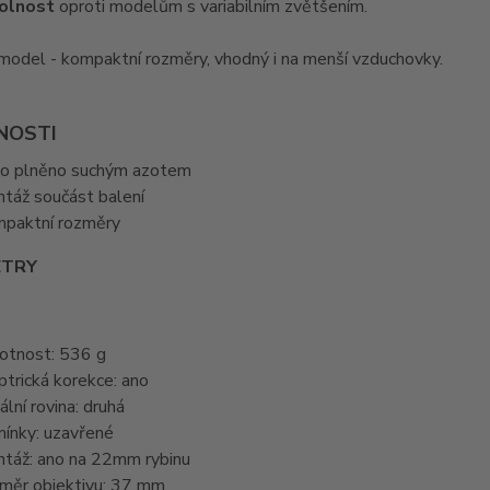
dolnost
oproti modelům s variabilním zvětšením.
model - kompaktní rozměry, vhodný i na menší vzduchovky.
NOSTI
o plněno suchým azotem
táž součást balení
paktní rozměry
ETRY
tnost: 536 g
ptrická korekce: ano
ální rovina: druhá
ínky: uzavřené
táž: ano na 22mm rybinu
měr objektivu: 37 mm