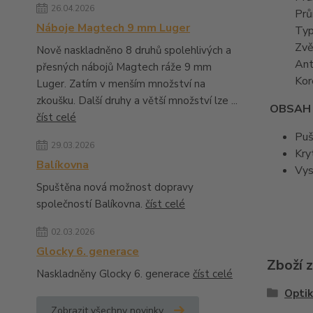
26.04.2026
Prů
Náboje Magtech 9 mm Luger
Typ
Zvě
Nově naskladněno 8 druhů spolehlivých a
Ant
přesných nábojů Magtech ráže 9 mm
Kor
Luger. Zatím v menším množství na
zkoušku. Další druhy a větší množství lze ...
OBSAH 
číst celé
Puš
29.03.2026
Kry
Balíkovna
Vys
Spuštěna nová možnost dopravy
společností Balíkovna.
číst celé
02.03.2026
Glocky 6. generace
Zboží 
Naskladněny Glocky 6. generace
číst celé
Optik
Zobrazit všechny novinky