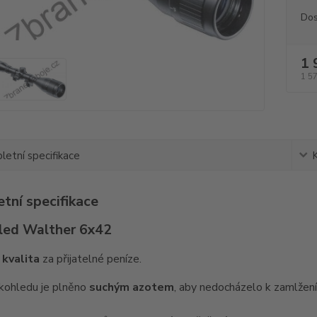
Dos
1 
1 5
etní specifikace
tní specifikace
led Walther 6x42
á
kvalita
za přijatelné peníze.
kohledu je plněno
suchým azotem
, aby nedocházelo k zamlžení