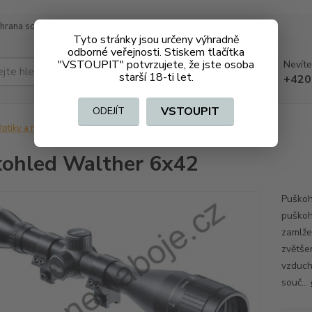
hrana soukromí
Doprava a platba
Tyto stránky jsou určeny výhradně
odborné veřejnosti. Stiskem tlačítka
"VSTOUPIT" potvrzujete, že jste osoba
Nevíte
Hledat
starší 18-ti let.
+420
VSTOUPIT
ODEJÍT
ptiky a montáže
Puškohled Walther 6x42
ohled Walther 6x42
Puškoh
puškoh
zamlže
zvětše
vzduc
souč...