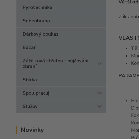
Větší o
Pyrotechnika
Základní 
Sebeobrana
Dárkový poukaz
VLAST
Bazar
Těl
Mon
Zážitková střelba - půjčování
Kom
zbraní
PARAM
Sbírka
Spolupracuji
Hmo
Služby
Dio
Fok
Kom
Novinky
Mon
Prů