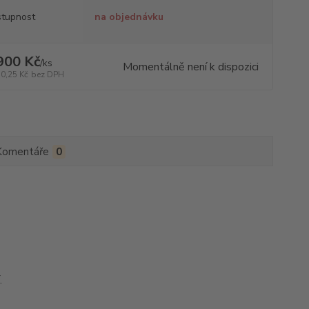
tupnost
na objednávku
900 Kč
/
ks
Momentálně není k dispozici
70,25 Kč
bez DPH
Komentáře
0
.