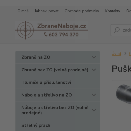
O mně
Jak nakupovat
Obchodní podmínky
Kontakty
Oc
Úvod
O
Zbraně na ZO
Pušk
Zbraně bez ZO (volně prodejné)
Tlumiče a příslušenství
Náboje a střelivo na ZO
Náboje a střelivo bez ZO (volně
prodejné)
Střelný prach