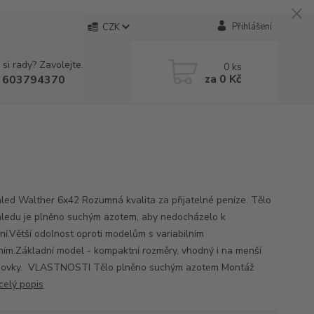
Přihlášení
CZK
 si rady? Zavolejte.
0
ks
za
0 Kč
 603794370
led Walther 6x42 Rozumná kvalita za přijatelné peníze. Tělo
ledu je plněno suchým azotem, aby nedocházelo k
ní.Větší odolnost oproti modelům s variabilním
ním.Základní model - kompaktní rozměry, vhodný i na menší
hovky. VLASTNOSTI Tělo plněno suchým azotem Montáž
celý popis