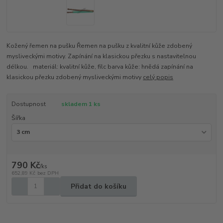
Kožený řemen na pušku Řemen na pušku z kvalitní kůže zdobený
mysliveckými motivy. Zapínání na klasickou přezku s nastavitelnou
délkou. materiál: kvalitní kůže, filc barva kůže: hnědá zapínání na
klasickou přezku zdobený mysliveckými motivy
celý popis
Dostupnost
skladem 1 ks
Šířka
790 Kč
/
ks
652,89 Kč
bez DPH
Přidat do košíku