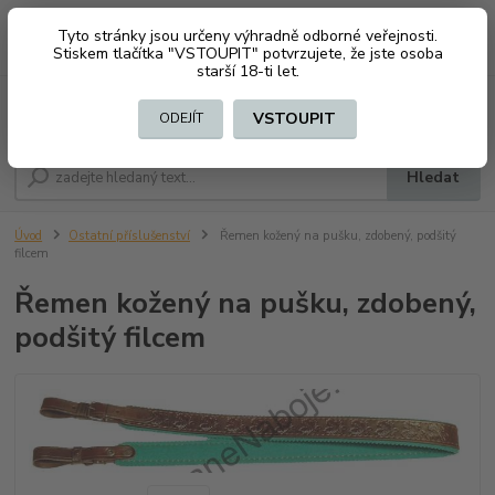
Tyto stránky jsou určeny výhradně odborné veřejnosti.
0
ks
CZK
+420 603794370
Stiskem tlačítka "VSTOUPIT" potvrzujete, že jste osoba
za
0 Kč
starší 18-ti let.
Menu
VSTOUPIT
ODEJÍT
Hledat
Úvod
Ostatní příslušenství
Řemen kožený na pušku, zdobený, podšitý
filcem
Řemen kožený na pušku, zdobený,
podšitý filcem