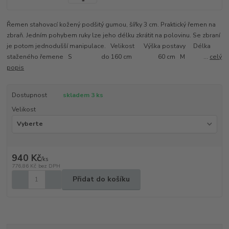
Řemen stahovací kožený podšitý gumou, šířky 3 cm. Praktický řemen na
zbraň. Jedním pohybem ruky lze jeho délku zkrátit na polovinu. Se zbraní
je potom jednodušší manipulace. Velikost Výška postavy Délka
staženého řemene S do 160 cm 60 cm M ...
celý
popis
Dostupnost
skladem 3 ks
Velikost
940 Kč
/
ks
776,86 Kč
bez DPH
Přidat do košíku