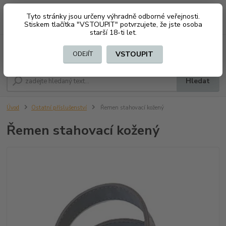
Tyto stránky jsou určeny výhradně odborné veřejnosti.
0
ks
CZK
+420 603794370
Stiskem tlačítka "VSTOUPIT" potvrzujete, že jste osoba
za
0 Kč
starší 18-ti let.
Menu
VSTOUPIT
ODEJÍT
Hledat
Úvod
Ostatní příslušenství
Řemen stahovací kožený
Řemen stahovací kožený