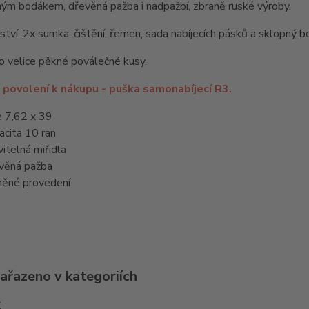
ým bodákem, dřevěná pažba i nadpažbí, zbraně ruské výroby.
ství: 2x sumka, čištění, řemen, sada nabíjecích pásků a sklopný 
o velice pěkné poválečné kusy.
 povolení k nákupu - puška samonabíjecí R3.
e 7,62 x 39
acita 10 ran
vitelná miřidla
věná pažba
něné provedení
zařazeno v kategoriích
y