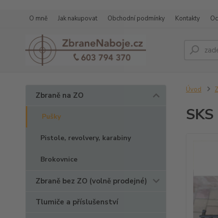
O mně
Jak nakupovat
Obchodní podmínky
Kontakty
Oc
Úvod
Z
Zbraně na ZO
SKS 
Pušky
Pistole, revolvery, karabiny
Brokovnice
Zbraně bez ZO (volně prodejné)
Tlumiče a příslušenství