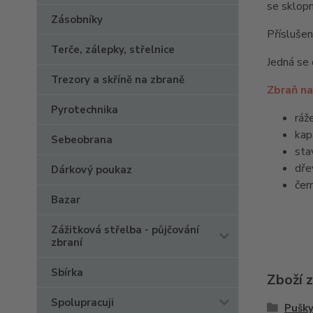
se sklopn
Zásobníky
Příslušen
Terče, zálepky, střelnice
Jedná se 
Trezory a skříně na zbraně
Zbraň na
Pyrotechnika
ráž
kap
Sebeobrana
sta
dře
Dárkový poukaz
čer
Bazar
Zážitková střelba - půjčování
zbraní
Sbírka
Zboží 
Spolupracuji
Pušk