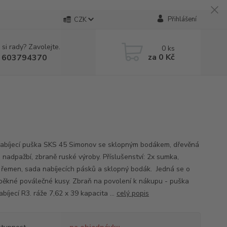
Přihlášení
CZK
 si rady? Zavolejte.
0
ks
za
0 Kč
 603794370
bíjecí puška SKS 45 Simonov se sklopným bodákem, dřevěná
i nadpažbí, zbraně ruské výroby. Příslušenství: 2x sumka,
í, řemen, sada nabíjecích pásků a sklopný bodák. Jedná se o
 pěkné poválečné kusy. Zbraň na povolení k nákupu - puška
íjecí R3. ráže 7,62 x 39 kapacita ...
celý popis