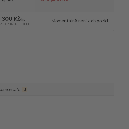
tupnost
na objednávku
 300 Kč
/
ks
Momentálně není k dispozici
471,07 Kč
bez DPH
Komentáře
0