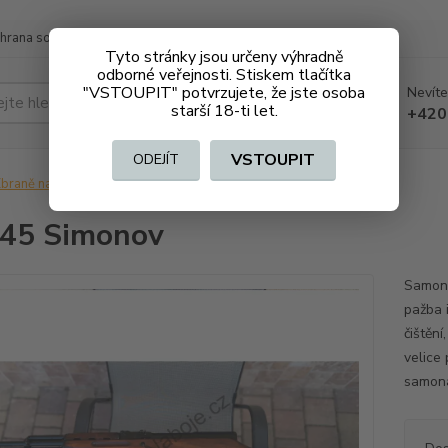
hrana soukromí
Doprava a platba
Tyto stránky jsou určeny výhradně
odborné veřejnosti. Stiskem tlačítka
"VSTOUPIT" potvrzujete, že jste osoba
Nevíte
Hledat
starší 18-ti let.
+420
VSTOUPIT
ODEJÍT
braně na ZO
Pušky
SKS 45 Simonov
45 Simonov
Samona
pažba 
čištěn
velice
samonab