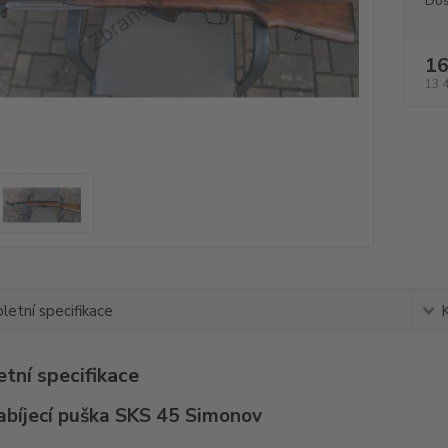
Dos
16
13 
etní specifikace
tní specifikace
bíjecí puška SKS 45 Simonov