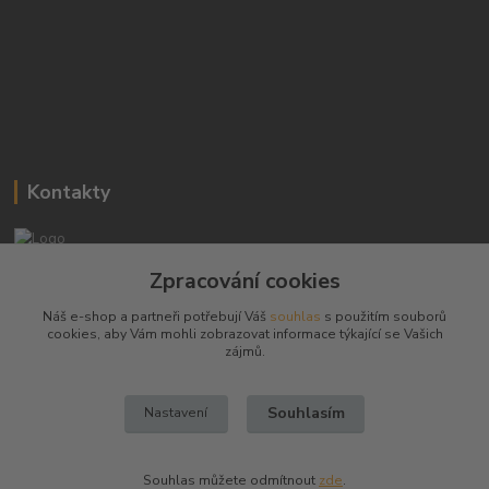
Kontakty
Josef Hampl
Zpracování cookies
+420 603794370
Náš e-shop a partneři potřebují Váš
souhlas
s použitím souborů
cookies, aby Vám mohli zobrazovat informace týkající se Vašich
zbranenaboje@seznam.cz
zájmů.
Souhlasím
Nastavení
Souhlas můžete odmítnout
zde
.