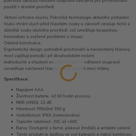
pokročilá taktická náhlavní souprava navržená pro profesionální
použití v drsném prostředí.
Aktivní ochrana sluchu: Pokročilá technologie aktivního potlačení
hluku chrání sluch před hlasitými zvuky a zároveň zesiluje tiché a
důležité zvuky okolního prostředí, což umožňuje bezpečnou
komunikaci a zvýšené povědomí o situaci.
Odolná konstrukce.
Ergonomický design: pohodlné polstrování a nastavitelný hlavový
most zajišťují pohodlí i při dlouhodobém nošení.
Jednoduché a intuitivní ovládání přímo na náhlavní soupravě
usnadňuje nastavení hlasitosti a přepínání mezi režimy.
Specifikace:
Napájení AAA.
Životnost baterie: Až 60 hodin provozu
NRR (ANSI): 22 dB
Hmotnost: Přibližně 350 g
Vodotěsnost: IPXX (netestováno)
Teplotní odolnost:-20C až +60C
Barvy: Dostupné v černé, pískové (hnědé) a armádní zelené
Tento produkt je špičkou ve své kategorii a nabízí kombinaci