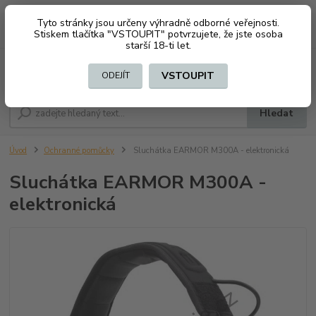
Tyto stránky jsou určeny výhradně odborné veřejnosti.
0
ks
CZK
+420 603794370
Stiskem tlačítka "VSTOUPIT" potvrzujete, že jste osoba
za
0 Kč
starší 18-ti let.
Menu
VSTOUPIT
ODEJÍT
Hledat
Úvod
Ochranné pomůcky
Sluchátka EARMOR M300A - elektronická
Sluchátka EARMOR M300A -
elektronická