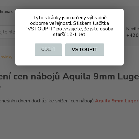
hrana soukromí
Doprava a platba
Tyto stránky jsou určeny výhradně
odborné veřejnosti. Stiskem tlačítka
"VSTOUPIT" potvrzujete, že jste osoba
Nevíte
Hledat
starší 18-ti let.
+420
VSTOUPIT
ODEJÍT
ovinky
Snížení cen nábojů Aquila 9mm Luger FMJ
ení cen nábojů Aquila 9mm Luge
5
dnešním dnem dochází ke snížení cen nábojů
Aquila 9mm Luger