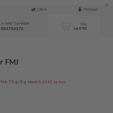
Přihlášení
CZK
 si rady? Zavolejte.
0
ks
za
0 Kč
 603794370
r FMJ
 FMJ
7,5 g i 8 g. Nově
6,20 Kč za kus
.