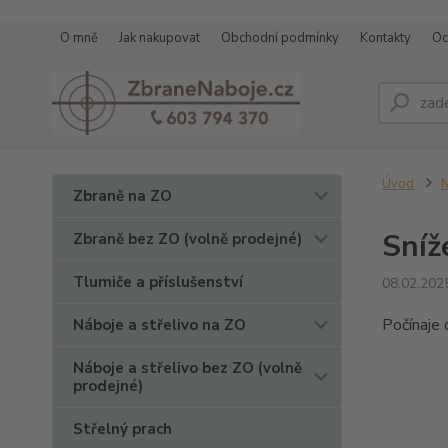
O mně
Jak nakupovat
Obchodní podmínky
Kontakty
Oc
Úvod
N
Zbraně na ZO
Sníž
Zbraně bez ZO (volně prodejné)
Tlumiče a příslušenství
08.02.202
Počínaje 
Náboje a střelivo na ZO
Náboje a střelivo bez ZO (volně
prodejné)
Střelný prach