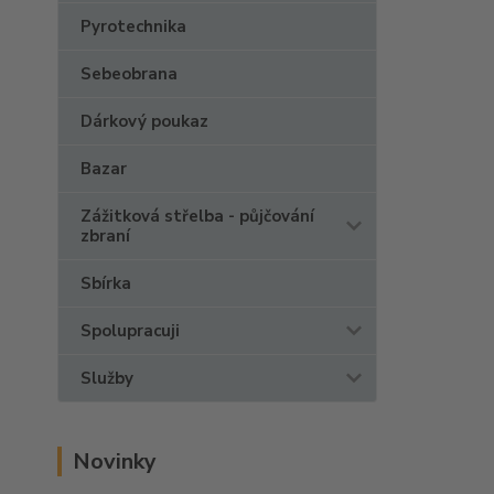
Pyrotechnika
Sebeobrana
Dárkový poukaz
Bazar
Zážitková střelba - půjčování
zbraní
Sbírka
Spolupracuji
Služby
Novinky