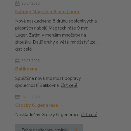
26.04.2026
Náboje Magtech 9 mm Luger
Nově naskladněno 8 druhů spolehlivých a
přesných nábojů Magtech ráže 9 mm
Luger. Zatím v menším množství na
zkoušku. Další druhy a větší množství lze ...
číst celé
29.03.2026
Balíkovna
Spuštěna nová možnost dopravy
společností Balíkovna.
číst celé
02.03.2026
Glocky 6. generace
Naskladněny Glocky 6. generace
číst celé
Zobrazit všechny novinky