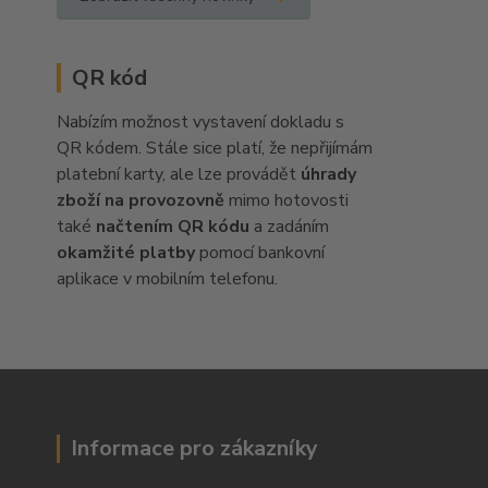
QR kód
Nabízím možnost vystavení dokladu s
QR kódem. Stále sice platí, že nepřijímám
platební karty, ale lze provádět
úhrady
zboží na provozovně
mimo hotovosti
také
načtením QR kódu
a zadáním
okamžité platby
pomocí bankovní
aplikace v mobilním telefonu.
Informace pro zákazníky