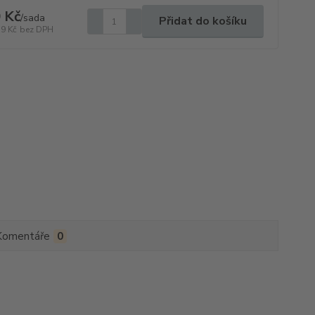
 Kč
/
sada
Přidat do košíku
59 Kč
bez DPH
Komentáře
0