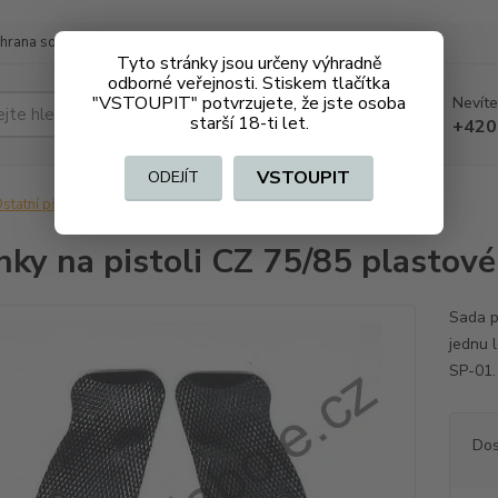
hrana soukromí
Doprava a platba
Tyto stránky jsou určeny výhradně
odborné veřejnosti. Stiskem tlačítka
"VSTOUPIT" potvrzujete, že jste osoba
Nevíte
Hledat
starší 18-ti let.
+420
VSTOUPIT
ODEJÍT
statní příslušenství
Střenky na pistoli CZ 75/85 plastové - sada
nky na pistoli CZ 75/85 plastové
Sada p
jednu 
SP-01. 
Dos