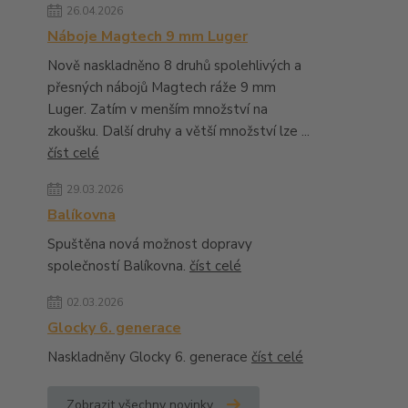
26.04.2026
Náboje Magtech 9 mm Luger
Nově naskladněno 8 druhů spolehlivých a
přesných nábojů Magtech ráže 9 mm
Luger. Zatím v menším množství na
zkoušku. Další druhy a větší množství lze ...
číst celé
29.03.2026
Balíkovna
Spuštěna nová možnost dopravy
společností Balíkovna.
číst celé
02.03.2026
Glocky 6. generace
Naskladněny Glocky 6. generace
číst celé
Zobrazit všechny novinky