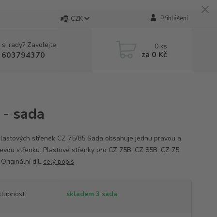
Přihlášení
CZK
 si rady? Zavolejte.
0
ks
za
0 Kč
 603794370
 - sada
lastových střenek CZ 75/85 Sada obsahuje jednu pravou a
levou střenku. Plastové střenky pro CZ 75B, CZ 85B, CZ 75
Originální díl.
celý popis
tupnost
skladem 3 sada