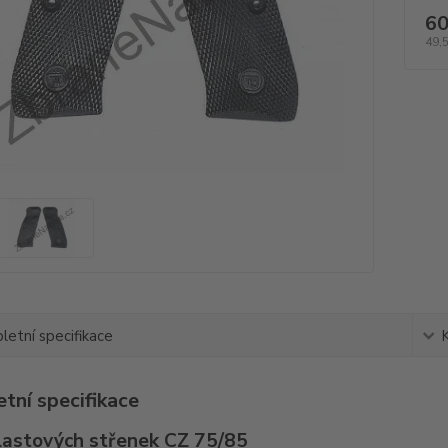
60
49,
etní specifikace
tní specifikace
lastových střenek CZ 75/85