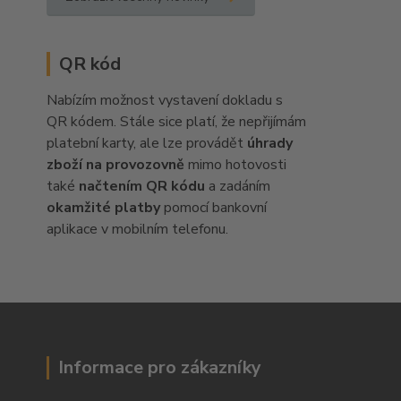
QR kód
Nabízím možnost vystavení dokladu s
QR kódem. Stále sice platí, že nepřijímám
platební karty, ale lze provádět
úhrady
zboží na provozovně
mimo hotovosti
také
načtením QR kódu
a zadáním
okamžité platby
pomocí bankovní
aplikace v mobilním telefonu.
Informace pro zákazníky