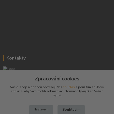
Kontakty
Josef Hampl
Zpracování cookies
+420 603794370
Náš e-shop a partneři potřebují Váš
souhlas
s použitím souborů
cookies, aby Vám mohli zobrazovat informace týkající se Vašich
zbranenaboje@seznam.cz
zájmů.
Souhlasím
Nastavení