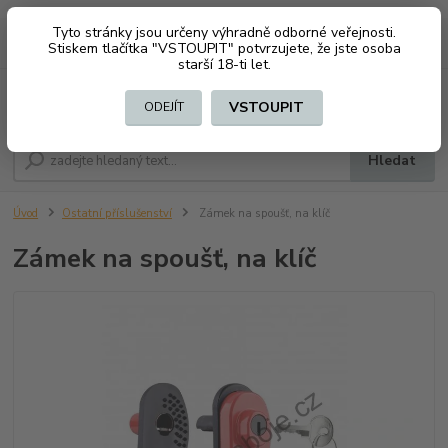
Tyto stránky jsou určeny výhradně odborné veřejnosti.
0
ks
CZK
+420 603794370
Stiskem tlačítka "VSTOUPIT" potvrzujete, že jste osoba
za
0 Kč
starší 18-ti let.
Menu
VSTOUPIT
ODEJÍT
Hledat
Úvod
Ostatní příslušenství
Zámek na spoušť, na klíč
Zámek na spoušť, na klíč