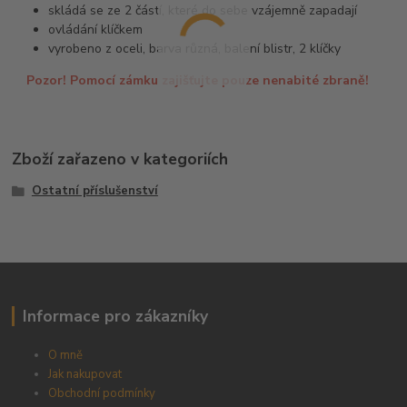
skládá se ze 2 částí, které do sebe vzájemně zapadají
ovládání klíčkem
vyrobeno z oceli, barva různá, balení blistr, 2 klíčky
Pozor! Pomocí zámku zajišťujte pouze nenabité zbraně!
Zboží zařazeno v kategoriích
Ostatní příslušenství
Informace pro zákazníky
O mně
Jak nakupovat
Obchodní podmínky